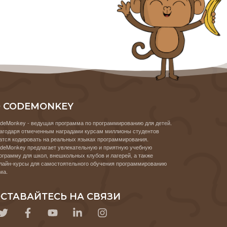
 CODEMONKEY
deMonkey - ведущая программа по программированию для детей.
агодаря отмеченным наградами курсам миллионы студентов
атся кодировать на реальных языках программирования.
deMonkey предлагает увлекательную и приятную учебную
ограмму для школ, внешкольных клубов и лагерей, а также
лайн-курсы для самостоятельного обучения программированию
ма.
СТАВАЙТЕСЬ НА СВЯЗИ