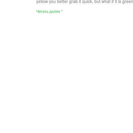
yellow you better grab it quick, but what if it is gree
Читать далее "