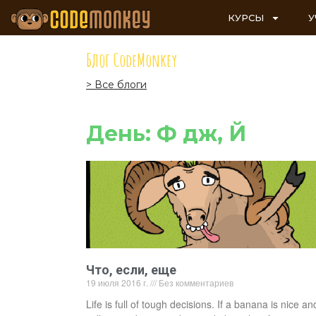
КУРСЫ
У
Блог CodeMonkey
> Все блоги
День: Ф дж, Й
Что, если, еще
19 июля 2016 г.
Без комментариев
Life is full of tough decisions. If a banana is nice an