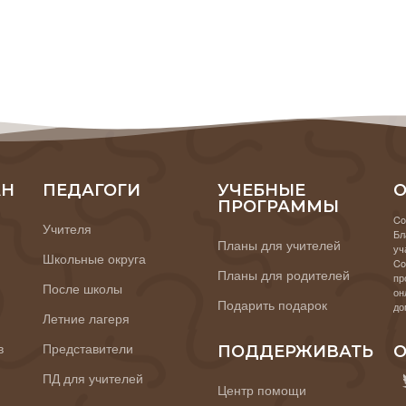
АН
ПЕДАГОГИ
УЧЕБНЫЕ
О
ПРОГРАММЫ
Co
Учителя
Бл
Планы для учителей
уч
Школьные округа
Co
Планы для родителей
пр
После школы
он
Подарить подарок
до
Летние лагеря
в
Представители
ПОДДЕРЖИВАТЬ
О
ПД для учителей
Центр помощи