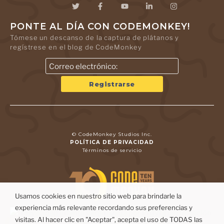
PONTE AL DÍA CON CODEMONKEY!
Tómese un descanso de la captura de plátanos y
regístrese en el blog de CodeMonkey
© CodeMonkey Studios Inc.
POLÍTICA DE PRIVACIDAD
Términos de servicio
Usamos cookies en nuestro sitio web para brindarle la
experiencia más relevante recordando sus preferencias y
visitas. Al hacer clic en "Aceptar", acepta el uso de TODAS las