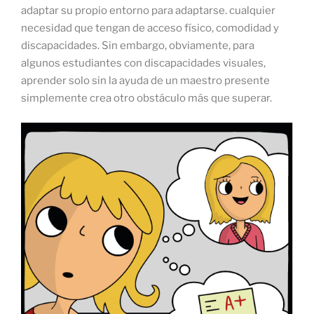
adaptar su propio entorno para adaptarse. cualquier
necesidad que tengan de acceso físico, comodidad y
discapacidades. Sin embargo, obviamente, para
algunos estudiantes con discapacidades visuales,
aprender solo sin la ayuda de un maestro presente
simplemente crea otro obstáculo más que superar.