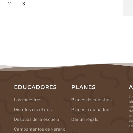
2
3
EDUCADORES
PLANES
A
Co
Los maestros
Planes de maestros
ni
mi
Distritos escolares
Planes para padres
de
es
Después de la escuela
Dar un regalo
ca
su
Campamentos de verano