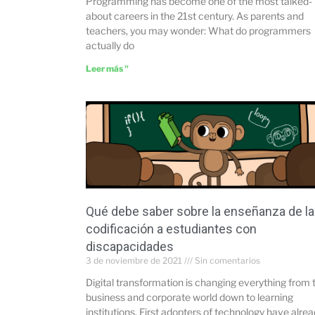
Programming has become one of the most talked-
about careers in the 21st century. As parents and
teachers, you may wonder: What do programmers
actually do
Leer más "
Qué debe saber sobre la enseñanza de la
codificación a estudiantes con
discapacidades
3 de noviembre de 2021
Sin comentarios
Digital transformation is changing everything from 
business and corporate world down to learning
institutions. First adopters of technology have alre