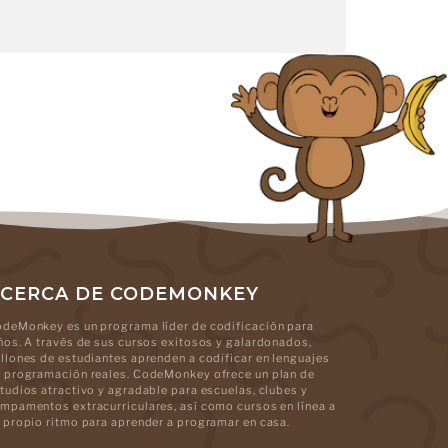
CERCA DE CODEMONKEY
deMonkey es un programa líder de codificación para
ños. A través de sus cursos exitosos y galardonados,
llones de estudiantes aprenden a codificar en lenguajes
 programación reales. CodeMonkey ofrece un plan de
tudios atractivo y agradable para escuelas, clubes y
mpamentos extracurriculares, así como cursos en línea a
 propio ritmo para aprender a programar en casa.