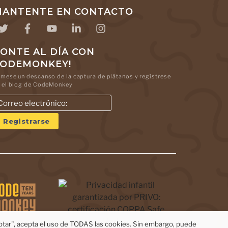
ANTENTE EN CONTACTO
ONTE AL DÍA CON
CODEMONKEY!
mese un descanso de la captura de plátanos y regístrese
 el blog de CodeMonkey
eptar", acepta el uso de TODAS las cookies. Sin embargo, puede