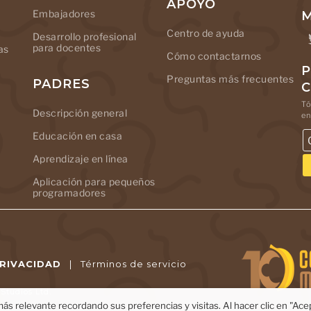
APOYO
Embajadores
M
Centro de ayuda
Desarrollo profesional
para docentes
as
Cómo contactarnos
P
Preguntas más frecuentes
PADRES
Tó
Descripción general
en
Educación en casa
Aprendizaje en línea
Aplicación para pequeños
programadores
PRIVACIDAD
|
Términos de servicio
tudios Ltd.
ás relevante recordando sus preferencias y visitas. Al hacer clic en "Ac