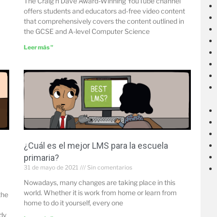
The Craig’n’Dave Award-Winning YouTube channel
offers students and educators ad-free video content
that comprehensively covers the content outlined in
the GCSE and A-level Computer Science
Leer más "
¿Cuál es el mejor LMS para la escuela
primaria?
31 de mayo de 2021
Sin comentarios
Nowadays, many changes are taking place in this
world. Whether it is work from home or learn from
the
home to do it yourself, every one
ady