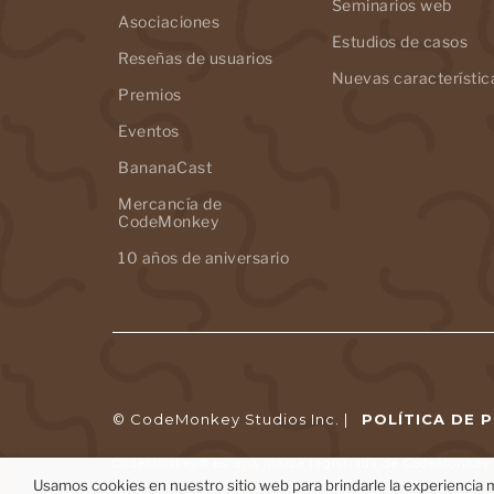
Seminarios web
Asociaciones
Estudios de casos
Reseñas de usuarios
Nuevas característic
Premios
Eventos
BananaCast
Mercancía de
CodeMonkey
10 años de aniversario
© CodeMonkey Studios Inc. |
POLÍTICA DE 
CodeMonkey® es una marca registrada de CodeMonkey S
Usamos cookies en nuestro sitio web para brindarle la experiencia m