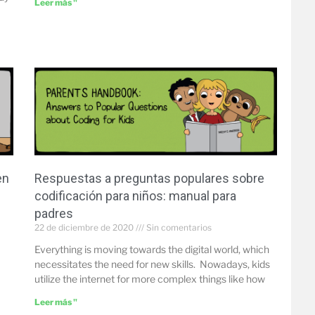
Leer más "
en
Respuestas a preguntas populares sobre
codificación para niños: manual para
padres
22 de diciembre de 2020
Sin comentarios
Everything is moving towards the digital world, which
necessitates the need for new skills. Nowadays, kids
utilize the internet for more complex things like how
Leer más "