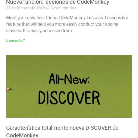
Nueva función: lecciones de CodeMonkey
27 de febrero de 2019
3 comentarios
Meet your new best friend, CodeMonkey Lessons. Lessons is a
feature that will help you more easily conduct your coding
classes. It is easily accessed from
Leer más "
Característica totalmente nueva DISCOVER de
CodeMonkey