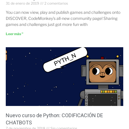
31 de enero de 2019
2 comentarios
You can now view, play and publish games and challenges onto
DISCOVER, CodeMonkey’s all-new community page! Sharing
games and challenges just got more fun with
Leer más "
Nuevo curso de Python: CODIFICACIÓN DE
CHATBOTS
7 de noviembre de 2018
Sin comentarios