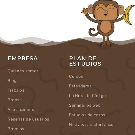
EMPRESA
PLAN DE
ESTUDIOS
Quiénes somos
Cursos
Blog
Estándares
Trabajos
La Hora de Código
Prensa
Seminarios web
Asociaciones
Estudios de casos
Reseñas de usuarios
Nuevas características
Premios