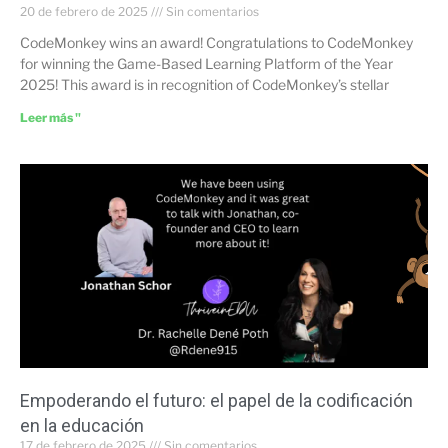
20 de febrero de 2025
Sin comentarios
CodeMonkey wins an award! Congratulations to CodeMonkey
for winning the Game-Based Learning Platform of the Year
2025! This award is in recognition of CodeMonkey’s stellar
Leer más "
Empoderando el futuro: el papel de la codificación
en la educación
17 de febrero de 2025
Sin comentarios