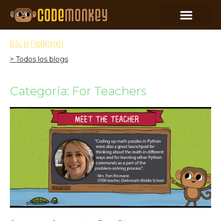
Blog de CodeMonkey
> Todos los blogs
Categoría: For Teachers