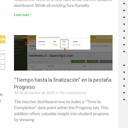
r
dashboard. While all existing functionality
Leer más "
“Tiempo hasta la finalización” en la pestaña
Progreso
30 de diciembre de 2025
Sin comentarios
ds
z
The teacher dashboard now includes a “Time to
Completion” data point within the Progress tab. This
addition offers valuable insight into student progress
by showing