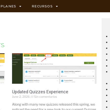
PLANES
RECURSOS
rs
Updated Quizzes Experience
June 2, 2026
Sin comentarios
Along with many new quizzes released this spring, we
noticed the need for a new look to our current Quizzes