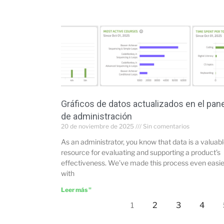
Gráficos de datos actualizados en el pan
de administración
20 de noviembre de 2025
Sin comentarios
As an administrator, you know that data is a valuab
resource for evaluating and supporting a product’s
effectiveness. We’ve made this process even easie
with
Leer más "
2
3
4
1