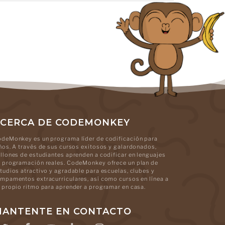
CERCA DE CODEMONKEY
deMonkey es un programa líder de codificación para
ños. A través de sus cursos exitosos y galardonados,
llones de estudiantes aprenden a codificar en lenguajes
 programación reales. CodeMonkey ofrece un plan de
tudios atractivo y agradable para escuelas, clubes y
mpamentos extracurriculares, así como cursos en línea a
 propio ritmo para aprender a programar en casa.
ANTENTE EN CONTACTO