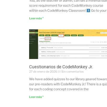
You, as the teacher or admin, can set a minimal sta
score requirement for each CodeMonkey course
within each CodeMonkey Classroom!
Go to your
Leer más "
Cuestionarios de CodeMonkey Jr.
27 de enero de 2026
Sin comentarios
We have added quizzes to our library geared towar
our pre-readers with CodeMonkey Jr.! There is a qui
for each coding concept covered in the
Leer más "