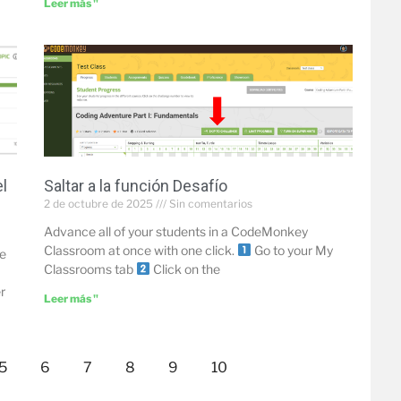
Leer más "
el
Saltar a la función Desafío
2 de octubre de 2025
Sin comentarios
Advance all of your students in a CodeMonkey
Classroom at once with one click.
Go to your My
le
Classrooms tab
Click on the
r
Leer más "
5
6
7
8
9
10