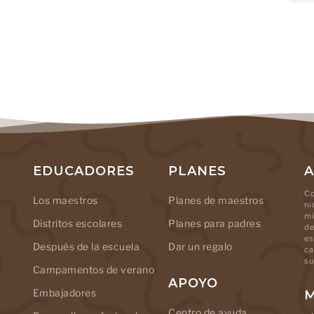
EDUCADORES
PLANES
A
Co
Los maestros
Planes de maestros
ni
mi
Distritos escolares
Planes para padres
de
es
Después de la escuela
Dar un regalo
ca
su
Campamentos de verano
APOYO
Embajadores
M
Centro de ayuda