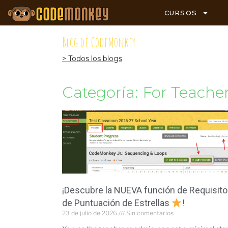
CURSOS
Blog de CodeMonkey
> Todos los blogs
Categoría: For Teache
¡Descubre la NUEVA función de Requisito
de Puntuación de Estrellas
!
23 de julio de 2026
Sin comentarios