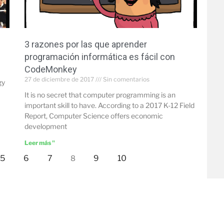
3 razones por las que aprender
programación informática es fácil con
CodeMonkey
27 de diciembre de 2017
Sin comentarios
gy
It is no secret that computer programming is an
important skill to have. According to a 2017 K-12 Field
Report, Computer Science offers economic
development
Leer más "
5
6
7
9
10
8