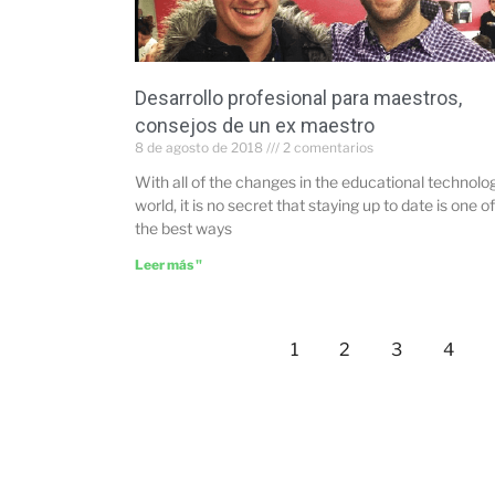
Desarrollo profesional para maestros,
consejos de un ex maestro
8 de agosto de 2018
2 comentarios
With all of the changes in the educational technolo
world, it is no secret that staying up to date is one of
the best ways
Leer más "
1
2
3
4