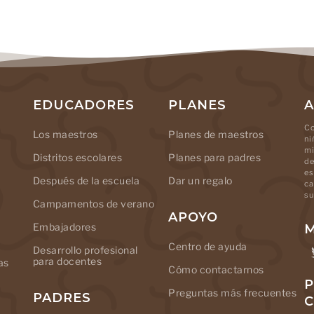
EDUCADORES
PLANES
A
Co
Los maestros
Planes de maestros
ni
mi
Distritos escolares
Planes para padres
de
es
Después de la escuela
Dar un regalo
ca
su
Campamentos de verano
APOYO
Embajadores
M
Centro de ayuda
Desarrollo profesional
para docentes
as
Cómo contactarnos
P
Preguntas más frecuentes
PADRES