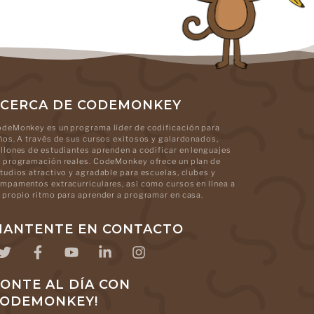
CERCA DE CODEMONKEY
deMonkey es un programa líder de codificación para
ños. A través de sus cursos exitosos y galardonados,
llones de estudiantes aprenden a codificar en lenguajes
 programación reales. CodeMonkey ofrece un plan de
tudios atractivo y agradable para escuelas, clubes y
mpamentos extracurriculares, así como cursos en línea a
 propio ritmo para aprender a programar en casa.
ANTENTE EN CONTACTO
ONTE AL DÍA CON
CODEMONKEY!