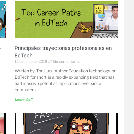
o
Principales trayectorias profesionales en
EdTech
12 de junio de 2019
Sin comentarios
Written by: Tori Lutz, Author Education technology, or
EdTech for short, is a rapidly expanding field that has
had massive potential implications ever since
computers
Leer más "