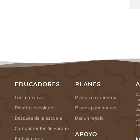
EDUCADORES
PLANES
A
Co
Los maestros
Planes de maestros
ni
mi
Distritos escolares
Planes para padres
de
es
Después de la escuela
Dar un regalo
ca
su
Campamentos de verano
APOYO
Embajadores
M