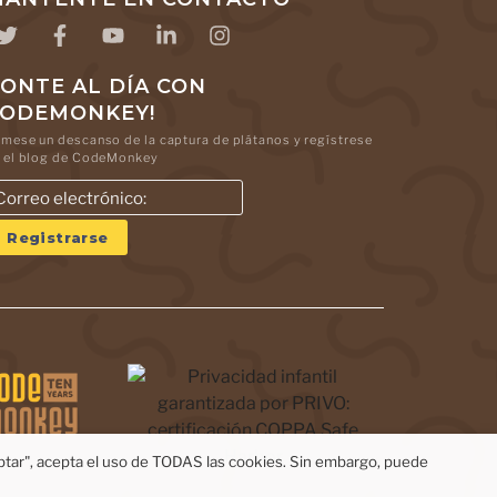
ONTE AL DÍA CON
CODEMONKEY!
mese un descanso de la captura de plátanos y regístrese
 el blog de CodeMonkey
eptar", acepta el uso de TODAS las cookies. Sin embargo, puede