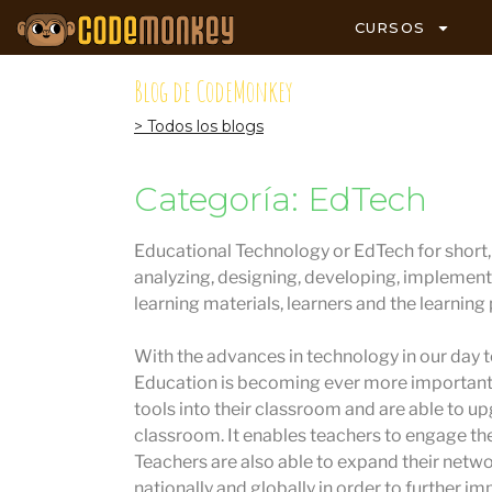
CURSOS
Blog de CodeMonkey
> Todos los blogs
Categoría: EdTech
Educational Technology or EdTech for short, i
analyzing, designing, developing, implement
learning materials, learners and the learning
With the advances in technology in our day to
Education is becoming ever more important.
tools into their classroom and are able to u
classroom. It enables teachers to engage the
Teachers are also able to expand their netw
nationally and globally in order to further im