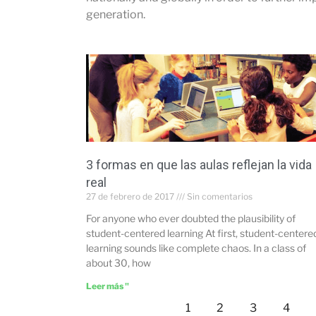
generation.
3 formas en que las aulas reflejan la vida
real
27 de febrero de 2017
Sin comentarios
For anyone who ever doubted the plausibility of
student-centered learning At first, student-centere
learning sounds like complete chaos. In a class of
about 30, how
Leer más "
1
2
3
4