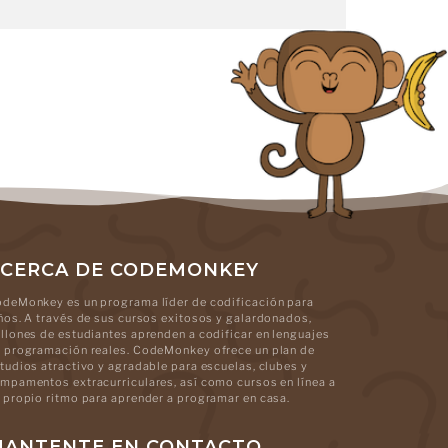
CERCA DE CODEMONKEY
deMonkey es un programa líder de codificación para
ños. A través de sus cursos exitosos y galardonados,
llones de estudiantes aprenden a codificar en lenguajes
 programación reales. CodeMonkey ofrece un plan de
tudios atractivo y agradable para escuelas, clubes y
mpamentos extracurriculares, así como cursos en línea a
 propio ritmo para aprender a programar en casa.
ANTENTE EN CONTACTO