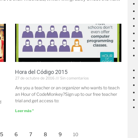
Hora del Código 2015
27 de octubre de 2016
Sin comentarios
Are you a teacher or an organizer who wants to teach
an Hour of CodeMonkey?Sign up to our free teacher
trial and get access to:
d
Leer más "
5
6
7
8
9
10