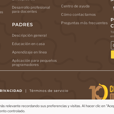
Centro de ayuda
Desarrollo profesional
para docentes
as
Cómo contactarnos
P
Preguntas más frecuentes
PADRES
Tó
Descripción general
en
Educación en casa
Aprendizaje en línea
Aplicación para pequeños
programadores
PRIVACIDAD
|
Términos de servicio
tudios Ltd.
ás relevante recordando sus preferencias y visitas. Al hacer clic en "Ac
ento controlado.