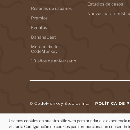
Estudios de casos
Reseñas de usuarios
Nuevas característic
Premios
Eventos
BananaCast
Mercancía de
CodeMonkey
10 años de aniversario
© CodeMonkey Studios Inc. |
POLÍTICA DE 
CodeMonkey® es una marca registrada de CodeMonkey S
Usamos cookies en nuestro sitio web para brindarle la experiencia m
visitar la Configuración de cookies para proporcionar un consentimi