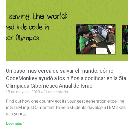
Un paso más cerca de salvar el mundo: cómo
CodeMonkey ayudó a los niños a codificar en la 5ta.
Olimpiada Cibernética Anual de Israel
15 de mayo de 2019
1 comentario
Find out how one country got its youngest generation excelling
in STEM in just 5 months! To help students develop STEM skills
at a young
Leer más "