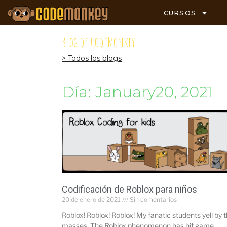
CURSOS
Blog de CodeMonkey
> Todos los blogs
Día: January20, 2021
Codificación de Roblox para niños
20 de enero de 2021
Sin comentarios
Roblox! Roblox! Roblox! My fanatic students yell by 
masses. The Roblox phenomenon has hit game