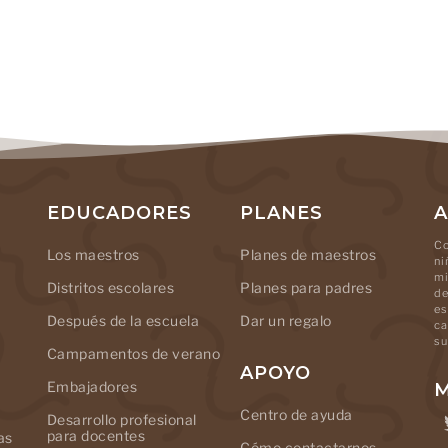
EDUCADORES
PLANES
A
Co
Los maestros
Planes de maestros
ni
mi
Distritos escolares
Planes para padres
de
es
Después de la escuela
Dar un regalo
ca
su
Campamentos de verano
APOYO
Embajadores
M
Centro de ayuda
Desarrollo profesional
para docentes
as
Cómo contactarnos