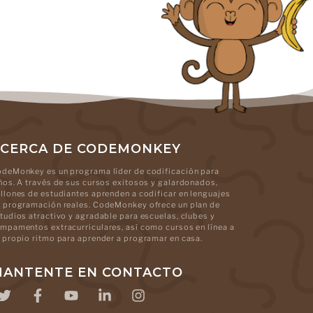
CERCA DE CODEMONKEY
deMonkey es un programa líder de codificación para
ños. A través de sus cursos exitosos y galardonados,
llones de estudiantes aprenden a codificar en lenguajes
 programación reales. CodeMonkey ofrece un plan de
tudios atractivo y agradable para escuelas, clubes y
mpamentos extracurriculares, así como cursos en línea a
 propio ritmo para aprender a programar en casa.
ANTENTE EN CONTACTO