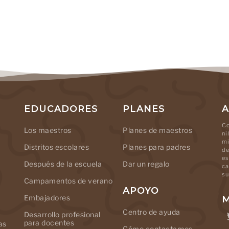
EDUCADORES
PLANES
A
Co
Los maestros
Planes de maestros
ni
mi
Distritos escolares
Planes para padres
de
es
Después de la escuela
Dar un regalo
ca
su
Campamentos de verano
APOYO
Embajadores
M
Centro de ayuda
Desarrollo profesional
para docentes
as
Cómo contactarnos