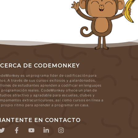
CERCA DE CODEMONKEY
deMonkey es un programa líder de codificación para
ños. A través de sus cursos exitosos y galardonados,
llones de estudiantes aprenden a codificar en lenguajes
 programación reales. CodeMonkey ofrece un plan de
tudios atractivo y agradable para escuelas, clubes y
mpamentos extracurriculares, así como cursos en línea a
 propio ritmo para aprender a programar en casa.
ANTENTE EN CONTACTO