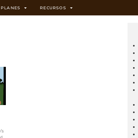
PLANES
RECURSOS
’s
ld