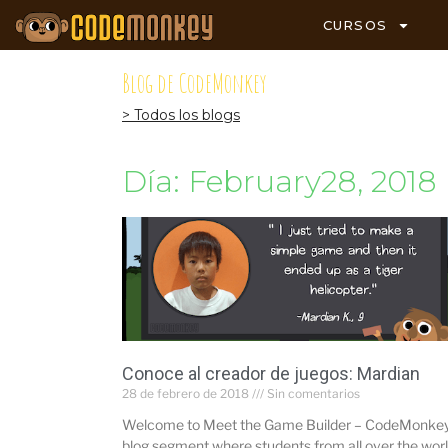
CURSOS
Blog de CodeMonkey
> Todos los blogs
Día: February28, 2018
Conoce al creador de juegos: Mardian
28 de febrero de 2018
Sin comentarios
Welcome to Meet the Game Builder – CodeMonkey
blog segment where students from all over the wor