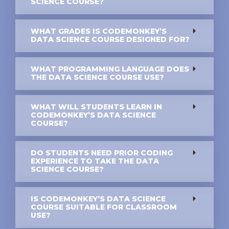
SCIENCE COURSE?
WHAT GRADES IS CODEMONKEY’S
DATA SCIENCE COURSE DESIGNED FOR?
WHAT PROGRAMMING LANGUAGE DOES
THE DATA SCIENCE COURSE USE?
WHAT WILL STUDENTS LEARN IN
CODEMONKEY’S DATA SCIENCE
COURSE?
DO STUDENTS NEED PRIOR CODING
EXPERIENCE TO TAKE THE DATA
SCIENCE COURSE?
IS CODEMONKEY’S DATA SCIENCE
COURSE SUITABLE FOR CLASSROOM
USE?