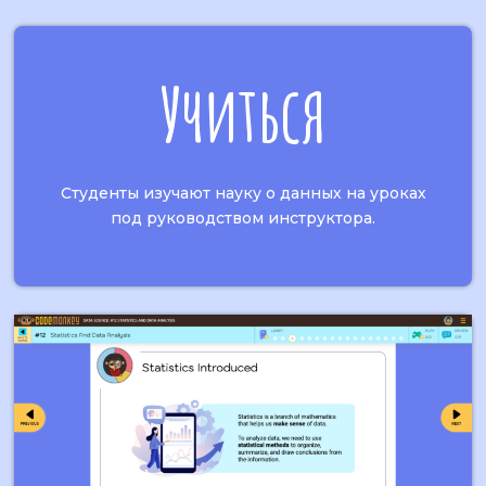
Учиться
Студенты изучают науку о данных на уроках
под руководством инструктора.