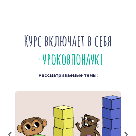
Курс включает в себя
е
о
д
а
н
н
к
у
н
2
у
р
о
к
а
т
в
о
р
и
н
е
я
Рассматриваемые темы: