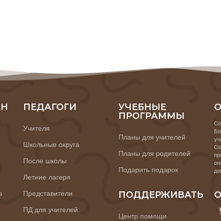
АН
ПЕДАГОГИ
УЧЕБНЫЕ
О
ПРОГРАММЫ
Co
Учителя
Бл
Планы для учителей
уч
Школьные округа
Co
Планы для родителей
пр
После школы
он
Подарить подарок
до
Летние лагеря
в
Представители
ПОДДЕРЖИВАТЬ
О
ПД для учителей
Центр помощи