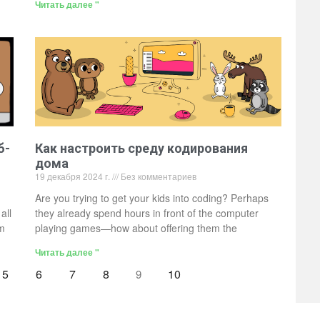
Читать далее "
б-
Как настроить среду кодирования
дома
19 декабря 2024 г.
Без комментариев
Are you trying to get your kids into coding? Perhaps
all
they already spend hours in front of the computer
om
playing games—how about offering them the
Читать далее "
5
6
7
8
10
9