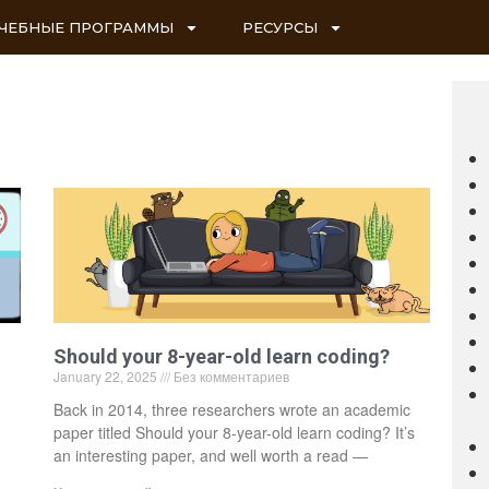
ЧЕБНЫЕ ПРОГРАММЫ
РЕСУРСЫ
Should your 8-year-old learn coding?
January 22, 2025
Без комментариев
Back in 2014, three researchers wrote an academic
paper titled Should your 8-year-old learn coding? It’s
an interesting paper, and well worth a read —