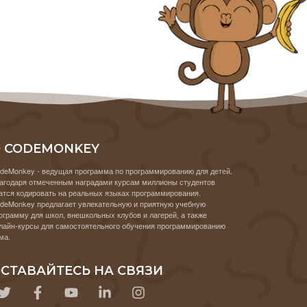
 CODEMONKEY
deMonkey - ведущая программа по программированию для детей.
агодаря отмеченным наградами курсам миллионы студентов
атся кодировать на реальных языках программирования.
deMonkey предлагает увлекательную и приятную учебную
ограмму для школ, внешкольных клубов и лагерей, а также
лайн-курсы для самостоятельного обучения программированию
ма.
СТАВАЙТЕСЬ НА СВЯЗИ