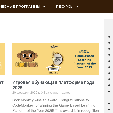
ЧЕБНЫЕ ПРОГРАММЫ
РЕСУРСЫ
ет
Игровая обучающая платформа года
2025
20 февраля 2025 г.
Без комментариев
CodeMonkey wins an award! Congratulations to
CodeMonkey for winning the Game-Based Learning
Platform of the Year 2025! This award is in recognition