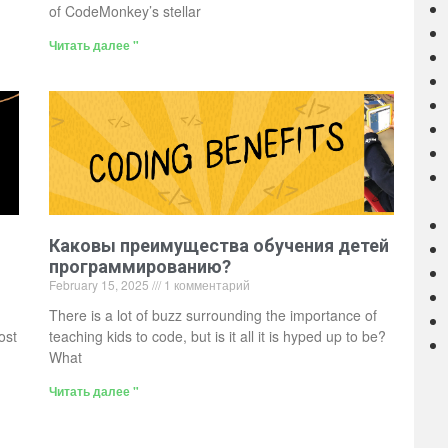
of CodeMonkey’s stellar
Читать далее "
Каковы преимущества обучения детей
программированию?
February 15, 2025
1 комментарий
There is a lot of buzz surrounding the importance of
ost
teaching kids to code, but is it all it is hyped up to be?
What
Читать далее "