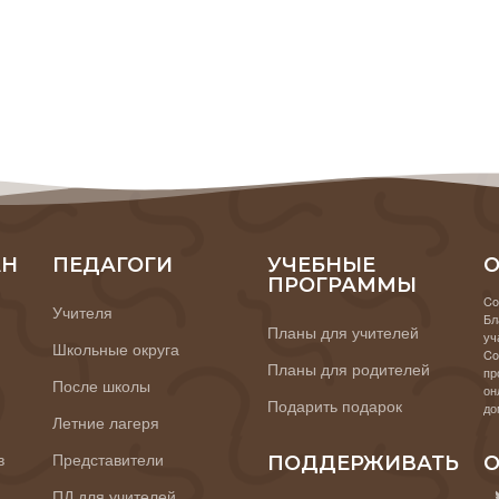
АН
ПЕДАГОГИ
УЧЕБНЫЕ
О
ПРОГРАММЫ
Co
Учителя
Бл
Планы для учителей
уч
Школьные округа
Co
Планы для родителей
пр
После школы
он
Подарить подарок
до
Летние лагеря
в
Представители
ПОДДЕРЖИВАТЬ
О
ПД для учителей