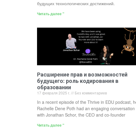
будущих технологических достижений.
Читать далее "
Расширение прав и возможностей
будущего: роль кодирования в
образовании
17 февраля 2025 г.
Без комментариев
In a recent episode of the Thrive in EDU podcast, h
Rachelle Dene Poth had an engaging conversation
with Jonathan Schor, the CEO and co-founder
Читать далее "