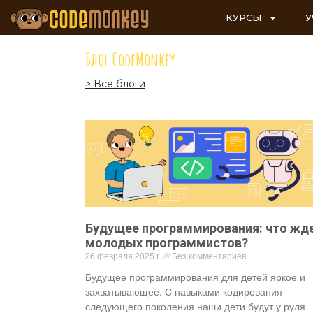
КУРСЫ
У
Блог CodeMonkey
> Все блоги
Будущее программирования: что жд
молодых программистов?
26 февраля 2025 г.
Без комментариев
Будущее программирования для детей яркое и
захватывающее. С навыками кодирования
следующего поколения наши дети будут у руля