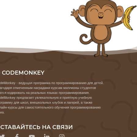
 CODEMONKEY
deMonkey - ведущая программа по программированию для детей.
агодаря отмеченным наградами курсам миллионы студентов
атся кодировать на реальных языках программирования.
deMonkey предлагает увлекательную и приятную учебную
ограмму для школ, внешкольных клубов и лагерей, а также
лайн-курсы для самостоятельного обучения программированию
ма.
СТАВАЙТЕСЬ НА СВЯЗИ