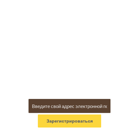
О CODEMONKEY
CodeMonkey - ведущая программа по программированию для
детей. Благодаря отмеченным наградами курсам миллионы
студентов учатся кодировать на реальных языках
программирования. CodeMonkey предлагает увлекательную и
приятную учебную программу для школ, внешкольных клубов и
лагерей, а также онлайн-курсы для самостоятельного обучения
программированию дома.
ОСТАВАЙТЕСЬ НА СВЯЗИ
ПРИСОЕДИНЯЙТЕСЬ К CODEMONKEY!
Отдохните от ловли бананов и зарегистрируйтесь в блоге
CodeMonkey