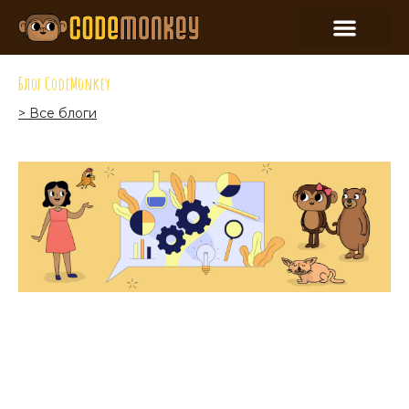
Блог CodeMonkey
> Все блоги