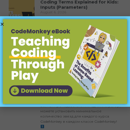
Coding Terms Explained for Kids:
Inputs (Parameters)
August 6, 2026
Learn about coding inputs (parameters) for kids!
Fun examples and easy explanations for young
coders.
Coding Terms Explained for Kids:
Functions
July 30, 2026
Discover what functions are in coding, their
importance, and fun examples for kids! Learn to
code with ease.
Оцените НОВУЮ
функцию
«Требования к количеству
звезд»!
23 июля 2026 г.
Вы, как преподаватель или администратор,
можете установить минимальное
количество звезд для каждого курса
CodeMonkey в каждом классе CodeMonkey!