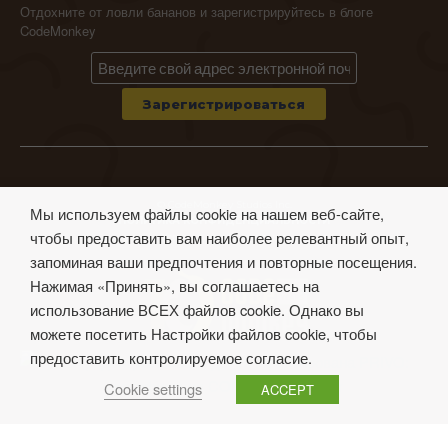
Отдохните от ловли бананов и зарегистрируйтесь в блоге
CodeMonkey
© CodeMonkey Studios Inc.
Мы используем файлы cookie на нашем веб-сайте,
ПОЛИТИКА КОНФИДЕНЦИАЛЬНОСТИ
чтобы предоставить вам наиболее релевантный опыт,
Условия использования
запоминая ваши предпочтения и повторные посещения.
Нажимая «Принять», вы соглашаетесь на
использование ВСЕХ файлов cookie. Однако вы
можете посетить Настройки файлов cookie, чтобы
предоставить контролируемое согласие.
Cookie settings
ACCEPT