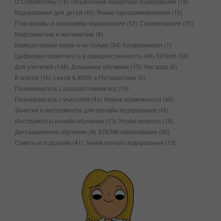
О CodeMonkey
(18)
Объяснение концепций кодирования
(18)
Кодирование для детей
(45)
Языки программирования
(15)
Платформы и программы кодирования
(12)
Соревнования
(25)
Информатика и математика
(8)
Компьютерные науки и не только
(34)
Конференции
(7)
Цифровая грамотность и гражданственность
(40)
EdTech
(56)
Для учителей
(148)
Домашнее обучение
(15)
Час кода
(6)
В классе
(16)
Leena & #039; s Путешествие
(5)
Познакомьтесь с разработчиком игр
(10)
Познакомьтесь с учителем
(44)
Новые возможности
(40)
Занятия и инструменты для офлайн-кодирования
(16)
Инструменты онлайн-обучения
(13)
Уголок вопроса
(16)
Дистанционное обучение
(9)
STEAM-образование
(30)
Советы и подсказки
(41)
Зачем изучать кодирование
(13)