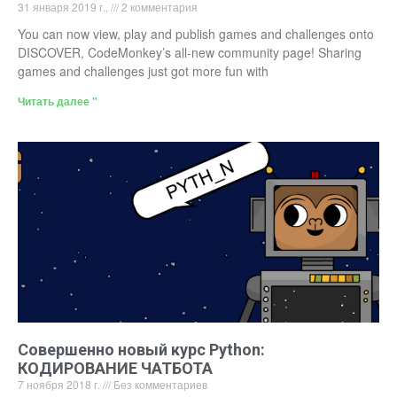
31 января 2019 г.,
2 комментария
You can now view, play and publish games and challenges onto
DISCOVER, CodeMonkey’s all-new community page! Sharing
games and challenges just got more fun with
Читать далее "
Совершенно новый курс Python:
КОДИРОВАНИЕ ЧАТБОТА
7 ноября 2018 г.
Без комментариев