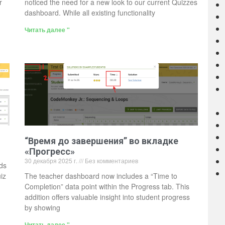
r
noticed the need for a new look to our current Quizzes
dashboard. While all existing functionality
Читать далее "
“Время до завершения” во вкладке
«Прогресс»
30 декабря 2025 г.
Без комментариев
ds
iz
The teacher dashboard now includes a “Time to
Completion” data point within the Progress tab. This
addition offers valuable insight into student progress
by showing
Читать далее "