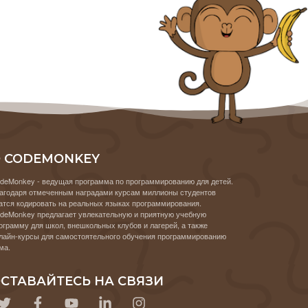
 CODEMONKEY
deMonkey - ведущая программа по программированию для детей.
агодаря отмеченным наградами курсам миллионы студентов
атся кодировать на реальных языках программирования.
deMonkey предлагает увлекательную и приятную учебную
ограмму для школ, внешкольных клубов и лагерей, а также
лайн-курсы для самостоятельного обучения программированию
ма.
СТАВАЙТЕСЬ НА СВЯЗИ