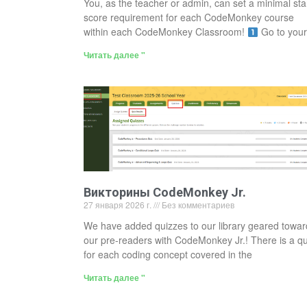
You, as the teacher or admin, can set a minimal sta
score requirement for each CodeMonkey course
within each CodeMonkey Classroom!
Go to your
Читать далее "
Викторины CodeMonkey Jr.
27 января 2026 г.
Без комментариев
We have added quizzes to our library geared towar
our pre-readers with CodeMonkey Jr.! There is a qu
for each coding concept covered in the
Читать далее "