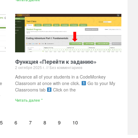
Функция «Перейти к заданию»
2 октября 2025 г.
Без комментариев
Advance all of your students in a CodeMonkey
le
Classroom at once with one click.
Go to your My
Classrooms tab
Click on the
r
Читать далее "
5
6
7
8
9
10