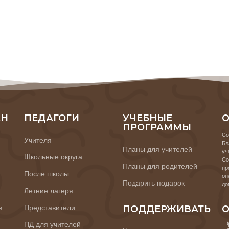
АН
ПЕДАГОГИ
УЧЕБНЫЕ
О
ПРОГРАММЫ
Co
Учителя
Бл
Планы для учителей
уч
Школьные округа
Co
Планы для родителей
пр
После школы
он
Подарить подарок
до
Летние лагеря
в
Представители
ПОДДЕРЖИВАТЬ
О
ПД для учителей