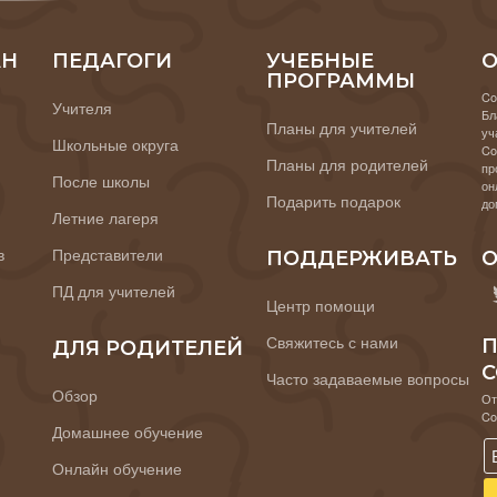
АН
ПЕДАГОГИ
УЧЕБНЫЕ
О
ПРОГРАММЫ
Co
Учителя
Бл
Планы для учителей
уч
Школьные округа
Co
Планы для родителей
пр
После школы
он
Подарить подарок
до
Летние лагеря
в
Представители
ПОДДЕРЖИВАТЬ
О
ПД для учителей
Центр помощи
Свяжитесь с нами
П
ДЛЯ РОДИТЕЛЕЙ
C
Часто задаваемые вопросы
Обзор
От
Co
Домашнее обучение
Онлайн обучение