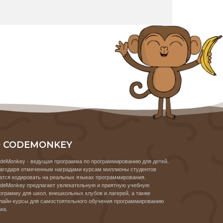
 CODEMONKEY
deMonkey - ведущая программа по программированию для детей.
агодаря отмеченным наградами курсам миллионы студентов
атся кодировать на реальных языках программирования.
deMonkey предлагает увлекательную и приятную учебную
ограмму для школ, внешкольных клубов и лагерей, а также
лайн-курсы для самостоятельного обучения программированию
ма.