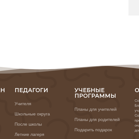
АН
ПЕДАГОГИ
УЧЕБНЫЕ
О
ПРОГРАММЫ
Co
Учителя
Бл
Планы для учителей
уч
Школьные округа
Co
Планы для родителей
пр
После школы
он
Подарить подарок
до
Летние лагеря