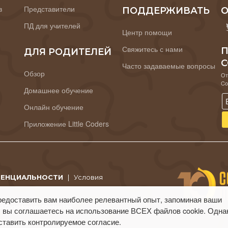
в
Представители
ПОДДЕРЖИВАТЬ
О
ПД для учителей
Центр помощи
Свяжитесь с нами
П
ДЛЯ РОДИТЕЛЕЙ
C
Часто задаваемые вопросы
Обзор
От
Co
Домашнее обучение
Онлайн обучение
Приложение Little Coders
ДЕНЦИАЛЬНОСТИ
|
Условия
редоставить вам наиболее релевантный опыт, запоминая ваши
 CodeMonkey Studios Ltd.
 вы соглашаетесь на использование ВСЕХ файлов cookie. Одна
ставить контролируемое согласие.