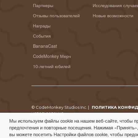
Партнеры
Исследования случае
Отзывы пользователей
Новые возможности
Награды
События
BananaCast
CodeMonkey Мерч
10-летний юбилей
© CodeMonkey Studios Inc. |
ПОЛИТИКА КОНФИ
использования
Мы используем файлы cookie на нашем веб-сайте, чтобы п
CodeMonkey® является зарегистрированной торговой маркой
предпочтения и повторные посещения. Нажимая «Принять»,
вы можете посетить Настройки файлов cookie, чтобы предо