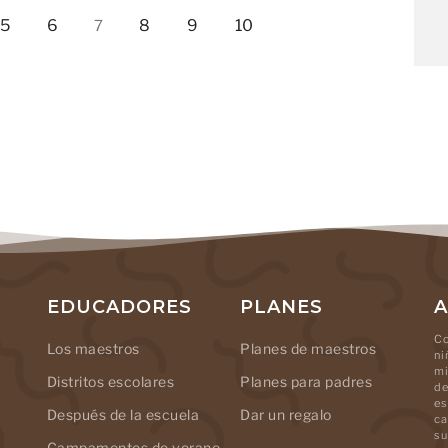
5
6
8
9
10
7
EDUCADORES
PLANES
A
Co
Los maestros
Planes de maestros
ni
mi
Distritos escolares
Planes para padres
de
es
Después de la escuela
Dar un regalo
ca
su
Campamentos de verano