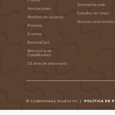
Seminarios web
Asociaciones
Estudios de casos
Reseñas de usuarios
Nuevas característic
Premios
Eventos
BananaCast
Mercancía de
CodeMonkey
10 años de aniversario
© CodeMonkey Studios Inc. |
POLÍTICA DE 
CodeMonkey® es una marca registrada de CodeMonkey S