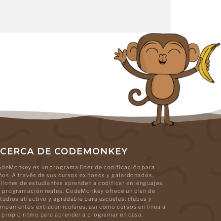
CERCA DE CODEMONKEY
deMonkey es un programa líder de codificación para
ños. A través de sus cursos exitosos y galardonados,
llones de estudiantes aprenden a codificar en lenguajes
 programación reales. CodeMonkey ofrece un plan de
tudios atractivo y agradable para escuelas, clubes y
mpamentos extracurriculares, así como cursos en línea a
 propio ritmo para aprender a programar en casa.