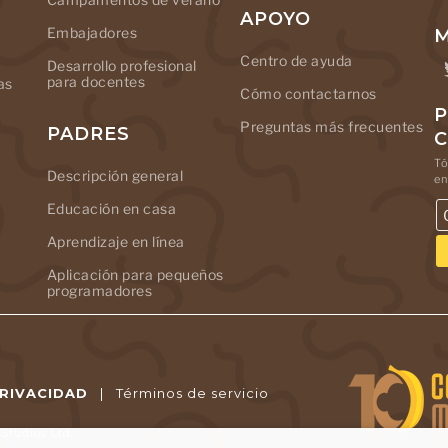
APOYO
Embajadores
M
Centro de ayuda
Desarrollo profesional
para docentes
as
Cómo contactarnos
P
Preguntas más frecuentes
PADRES
Tó
Descripción general
en
Educación en casa
Aprendizaje en línea
Aplicación para pequeños
programadores
PRIVACIDAD
|
Términos de servicio
tudios Ltd.