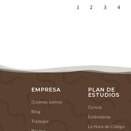
1
2
3
4
EMPRESA
PLAN DE
ESTUDIOS
Quiénes somos
Cursos
Blog
Estándares
Trabajos
La Hora de Código
Prensa