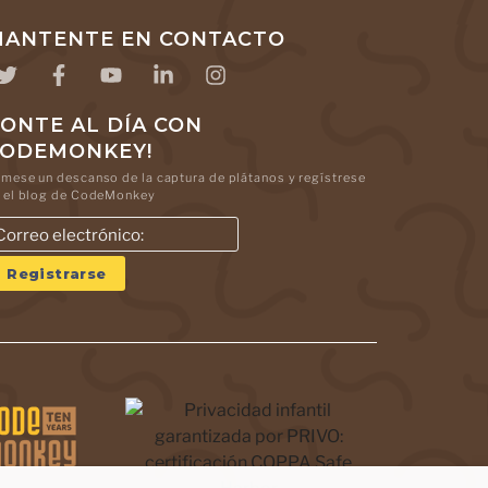
ANTENTE EN CONTACTO
ONTE AL DÍA CON
CODEMONKEY!
mese un descanso de la captura de plátanos y regístrese
 el blog de CodeMonkey