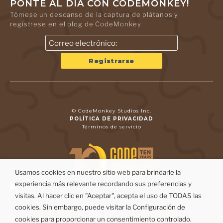
PONTE AL DÍA CON CODEMONKEY!
Tómese un descanso de la captura de plátanos y
regístrese en el blog de CodeMonkey
© CodeMonkey Studios Inc.
POLÍTICA DE PRIVACIDAD
Términos de servicio
Usamos cookies en nuestro sitio web para brindarle la
experiencia más relevante recordando sus preferencias y
visitas. Al hacer clic en "Aceptar", acepta el uso de TODAS las
cookies. Sin embargo, puede visitar la Configuración de
cookies para proporcionar un consentimiento controlado.