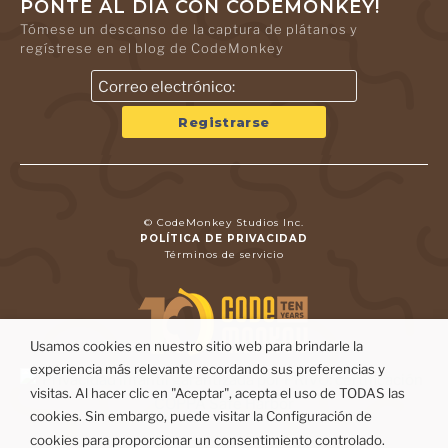
PONTE AL DÍA CON CODEMONKEY!
Tómese un descanso de la captura de plátanos y
regístrese en el blog de CodeMonkey
© CodeMonkey Studios Inc.
POLÍTICA DE PRIVACIDAD
Términos de servicio
Usamos cookies en nuestro sitio web para brindarle la
experiencia más relevante recordando sus preferencias y
visitas. Al hacer clic en "Aceptar", acepta el uso de TODAS las
cookies. Sin embargo, puede visitar la Configuración de
cookies para proporcionar un consentimiento controlado.