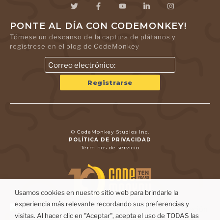
PONTE AL DÍA CON CODEMONKEY!
Tómese un descanso de la captura de plátanos y
regístrese en el blog de CodeMonkey
© CodeMonkey Studios Inc.
POLÍTICA DE PRIVACIDAD
Términos de servicio
Usamos cookies en nuestro sitio web para brindarle la
experiencia más relevante recordando sus preferencias y
visitas. Al hacer clic en "Aceptar", acepta el uso de TODAS las