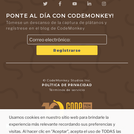
PONTE AL DÍA CON CODEMONKEY!
Tómese un descanso de la captura de plátanos y
regístrese en el blog de CodeMonkey
© CodeMonkey Studios Inc.
POLÍTICA DE PRIVACIDAD
Términos de servicio
Usamos cookies en nuestro sitio web para brindarle la
experiencia más relevante recordando sus preferencias y
visitas. Al hacer clic en "Aceptar", acepta el uso de TODAS las