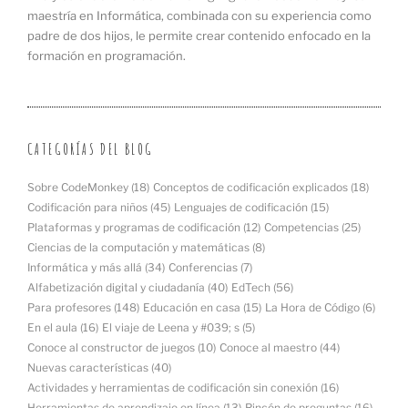
maestría en Informática, combinada con su experiencia como
padre de dos hijos, le permite crear contenido enfocado en la
formación en programación.
CATEGORÍAS DEL BLOG
Sobre CodeMonkey
(18)
Conceptos de codificación explicados
(18)
Codificación para niños
(45)
Lenguajes de codificación
(15)
Plataformas y programas de codificación
(12)
Competencias
(25)
Ciencias de la computación y matemáticas
(8)
Informática y más allá
(34)
Conferencias
(7)
Alfabetización digital y ciudadanía
(40)
EdTech
(56)
Para profesores
(148)
Educación en casa
(15)
La Hora de Código
(6)
En el aula
(16)
El viaje de Leena y #039; s
(5)
Conoce al constructor de juegos
(10)
Conoce al maestro
(44)
Nuevas características
(40)
Actividades y herramientas de codificación sin conexión
(16)
Herramientas de aprendizaje en línea
(13)
Rincón de preguntas
(16)