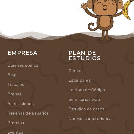
EMPRESA
PLAN DE
ESTUDIOS
Quiénes somos
Cursos
Blog
Estándares
Trabajos
La Hora de Código
Prensa
Seminarios web
Asociaciones
Estudios de casos
Reseñas de usuarios
Nuevas características
Premios
Eventos