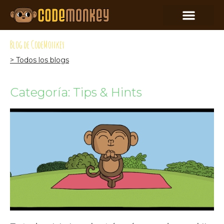
Blog de CodeMonkey
> Todos los blogs
Categoría: Tips & Hints