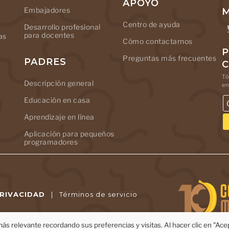
APOYO
Embajadores
M
Centro de ayuda
Desarrollo profesional
para docentes
as
Cómo contactarnos
P
Preguntas más frecuentes
PADRES
Tó
Descripción general
en
Educación en casa
Aprendizaje en línea
Aplicación para pequeños
programadores
PRIVACIDAD
|
Términos de servicio
tudios Ltd.
ás relevante recordando sus preferencias y visitas. Al hacer clic en "Ac