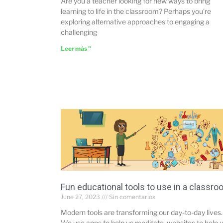
Are you a teacher looking for new ways to bring
learning to life in the classroom? Perhaps you’re
exploring alternative approaches to engaging a
challenging
Leer más "
Fun educational tools to use in a classr
June 27, 2023
Sin comentarios
Modern tools are transforming our day-to-day lives.
We use apps to help us meditate, websites to help 