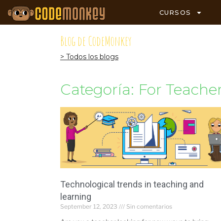
CURSOS
Blog de CodeMonkey
> Todos los blogs
Categoría: For Teache
Technological trends in teaching and
learning
September 12, 2023
Sin comentarios