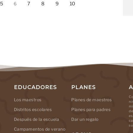
5
7
8
9
10
6
EDUCADORES
PLANES
A
Co
Los maestros
Planes de maestros
ni
mi
Distritos escolares
Planes para padres
de
es
Después de la escuela
Dar un regalo
ca
su
Campamentos de verano