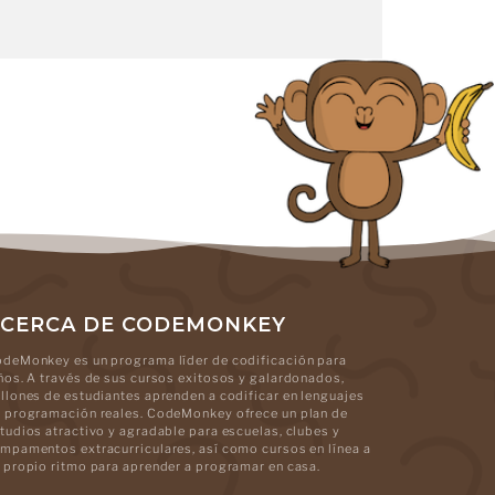
CERCA DE CODEMONKEY
deMonkey es un programa líder de codificación para
ños. A través de sus cursos exitosos y galardonados,
llones de estudiantes aprenden a codificar en lenguajes
 programación reales. CodeMonkey ofrece un plan de
tudios atractivo y agradable para escuelas, clubes y
mpamentos extracurriculares, así como cursos en línea a
 propio ritmo para aprender a programar en casa.