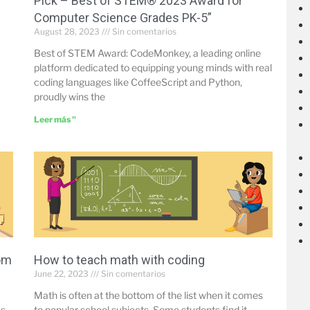
Pick – Best of STEM® 2023 Award for
Computer Science Grades PK-5”
August 28, 2023
Sin comentarios
Best of STEM Award: CodeMonkey, a leading online
platform dedicated to equipping young minds with real
coding languages like CoffeeScript and Python,
proudly wins the
Leer más "
oom
How to teach math with coding
June 22, 2023
Sin comentarios
Math is often at the bottom of the list when it comes
us
to popular school subjects. Some students find it