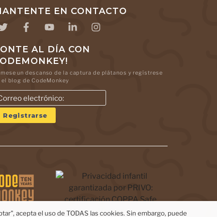
ANTENTE EN CONTACTO
ONTE AL DÍA CON
CODEMONKEY!
mese un descanso de la captura de plátanos y regístrese
 el blog de CodeMonkey
eptar", acepta el uso de TODAS las cookies. Sin embargo, puede