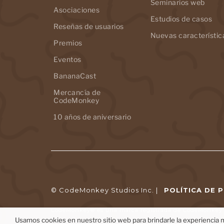
Seminarios web
Asociaciones
Estudios de casos
Reseñas de usuarios
Nuevas característic
Premios
Eventos
BananaCast
Mercancía de
CodeMonkey
10 años de aniversario
© CodeMonkey Studios Inc. |
POLÍTICA DE 
CodeMonkey® es una marca registrada de CodeMonkey S
Usamos cookies en nuestro sitio web para brindarle la experiencia m