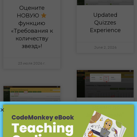
Оцените
Updated
НОВУЮ
Quizzes
функцию
Experience
«Требования к
количеству
звезд»!
June 2, 2026
23 июля 2026 г.
“Время до
завершения”
Викторины
во вкладке
CodeMonkey Jr.
«Прогресс»