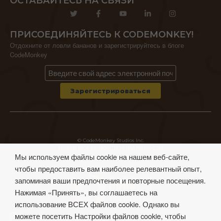
ОСТАВАЙТЕСЬ НА СВЯЗИ
ПРИСОЕДИНЯЙТЕСЬ К CODEMONKEY!
Отдохните от ловли бананов и зарегистрируйтесь в блоге
CodeMonkey
© CodeMonkey Studios Inc.
ПОЛИТИКА КОНФИДЕНЦИАЛЬНОСТИ
Мы используем файлы cookie на нашем веб-сайте,
Условия использования
чтобы предоставить вам наиболее релевантный опыт,
запоминая ваши предпочтения и повторные посещения.
Нажимая «Принять», вы соглашаетесь на
использование ВСЕХ файлов cookie. Однако вы
можете посетить Настройки файлов cookie, чтобы