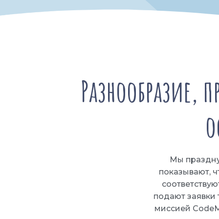
Разнообразие, 
о
Мы праздну
показывают, ч
соответствую
подают заявки т
миссией CodeMo