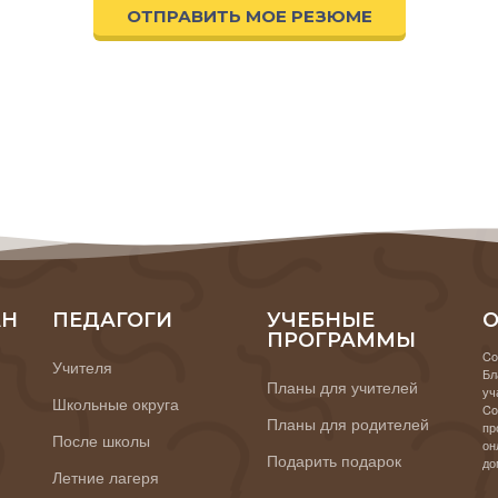
ОТПРАВИТЬ МОЕ РЕЗЮМЕ
АН
ПЕДАГОГИ
УЧЕБНЫЕ
О
ПРОГРАММЫ
Co
Учителя
Бл
Планы для учителей
уч
Школьные округа
Co
Планы для родителей
пр
После школы
он
Подарить подарок
до
Летние лагеря