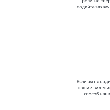
роли, не сде
подайте заявку
Если вы не вид
нашим видением
способ наше