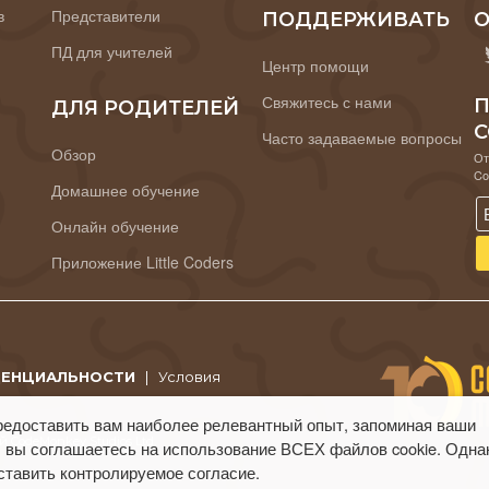
в
Представители
ПОДДЕРЖИВАТЬ
О
ПД для учителей
Центр помощи
Свяжитесь с нами
П
ДЛЯ РОДИТЕЛЕЙ
C
Часто задаваемые вопросы
Обзор
От
Co
Домашнее обучение
Онлайн обучение
Приложение Little Coders
ДЕНЦИАЛЬНОСТИ
|
Условия
редоставить вам наиболее релевантный опыт, запоминая ваши
 CodeMonkey Studios Ltd.
 вы соглашаетесь на использование ВСЕХ файлов cookie. Одна
ставить контролируемое согласие.