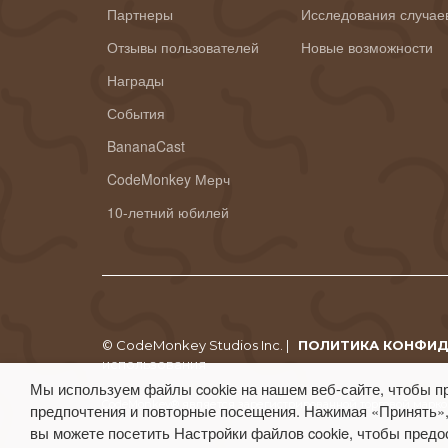
Партнеры
Исследования случае
Отзывы пользователей
Новые возможности
Награды
События
BananaCast
CodeMonkey Мерч
10-летний юбилей
© CodeMonkey Studios Inc. |
ПОЛИТИКА КОНФИ
использования
Мы используем файлы cookie на нашем веб-сайте, чтобы п
CodeMonkey® является зарегистрированной торговой маркой
предпочтения и повторные посещения. Нажимая «Принять»,
вы можете посетить Настройки файлов cookie, чтобы предо