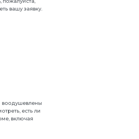
, пожалуйста,
ть вашу заявку.
вы воодушевлены
отреть, есть ли
юме, включая