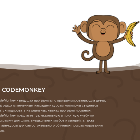
 CODEMONKEY
deMonkey - ведущая программа по программированию для детей.
агодаря отмеченным наградами курсам миллионы студентов
атся кодировать на реальных языках программирования.
deMonkey предлагает увлекательную и приятную учебную
ограмму для школ, внешкольных клубов и лагерей, а также
лайн-курсы для самостоятельного обучения программированию
ма.