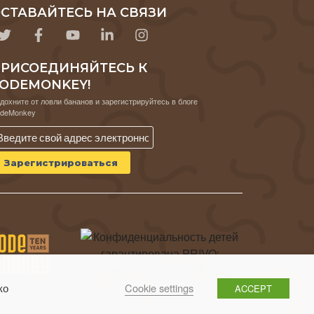
СТАВАЙТЕСЬ НА СВЯЗИ
РИСОЕДИНЯЙТЕСЬ К
ODEMONKEY!
дохните от ловли бананов и зарегистрируйтесь в блоге
deMonkey
Cookie settings
ко
ACCEPT