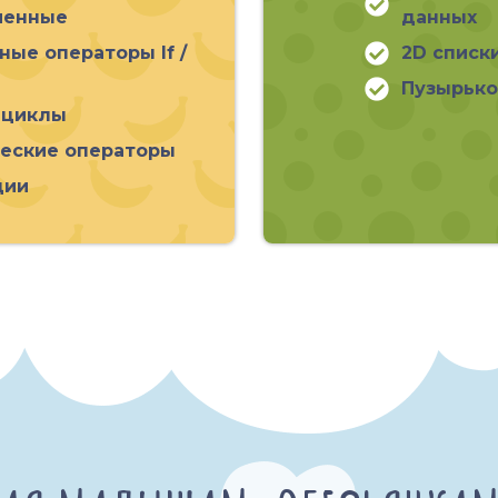
менные
данных
ные операторы If /
2D списк
Пузырько
 циклы
еские операторы
ции