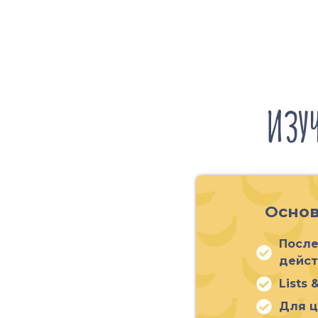
ИЗУ
Основ
После
дейст
Lists 
Для ц