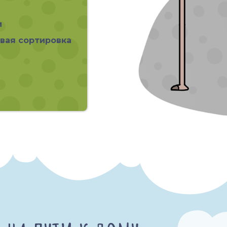
и
вая сортировка