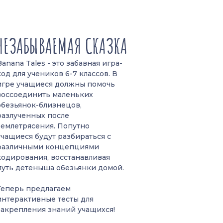
НЕЗАБЫВАЕМАЯ СКАЗКА
Banana Tales - это забавная игра-
код для учеников 6-7 классов. В
игре учащиеся должны помочь
воссоединить маленьких
обезьянок-близнецов,
разлученных после
землетрясения. Попутно
учащиеся будут разбираться с
различными концепциями
кодирования, восстанавливая
путь детеныша обезьянки домой.
Теперь предлагаем
интерактивные тесты для
закрепления знаний учащихся!