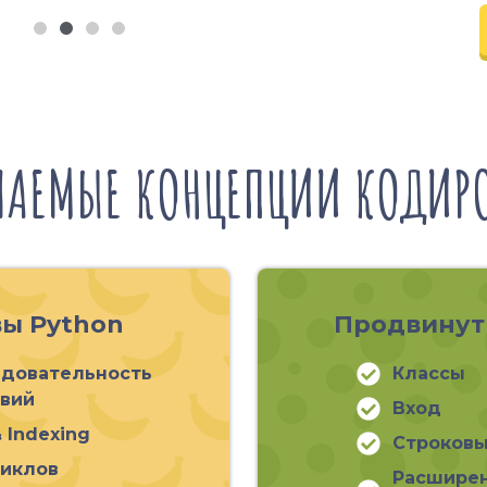
ЧАЕМЫЕ КОНЦЕПЦИИ КОДИР
ы Python
Продвинут
довательность
Классы
вий
Вход
& Indexing
Строковы
иклов
Расшире