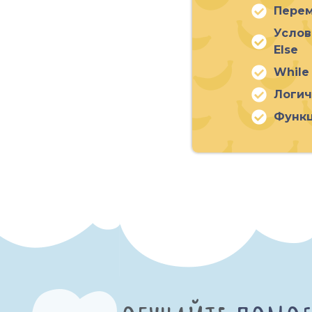
Пере
Услов
Else
While
Логич
Функ