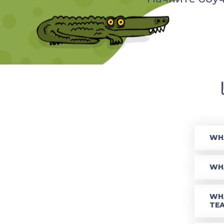
WHA
WHA
WH
TE