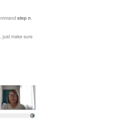
 command
step n
.
, just make sure