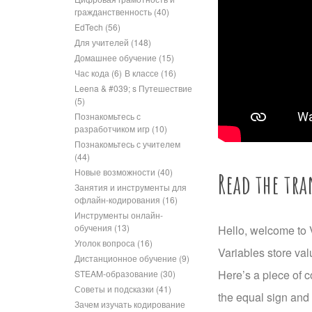
гражданственность
(40)
EdTech
(56)
Для учителей
(148)
Домашнее обучение
(15)
Час кода
(6)
В классе
(16)
Leena & #039; s Путешествие
(5)
Познакомьтесь с
разработчиком игр
(10)
Познакомьтесь с учителем
(44)
Новые возможности
(40)
Read the tra
Занятия и инструменты для
офлайн-кодирования
(16)
Инструменты онлайн-
обучения
(13)
Hello, welcome to V
Уголок вопроса
(16)
Variables store val
Дистанционное обучение
(9)
Here’s a piece of 
STEAM-образование
(30)
Советы и подсказки
(41)
the equal sign and
Зачем изучать кодирование