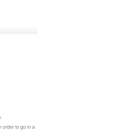
.
 order to go in a