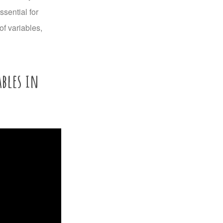
sential for
of variables,
bles in