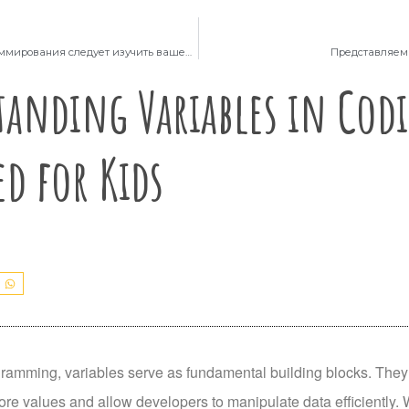
Какой язык программирования следует изучить вашему ребенку?
Представляем 
anding Variables in Cod
ed for Kids
gramming, variables serve as fundamental building blocks. They 
re values and allow developers to manipulate data efficiently. 