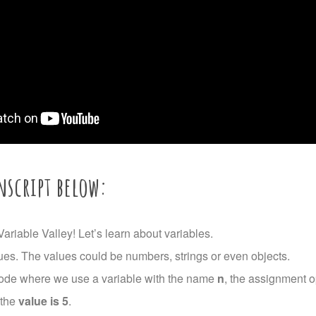
nscript below:
ariable Valley! Let’s learn about variables.
ues. The values could be numbers, strings or even objects.
code where we use a variable with the name
n
, the assignment o
 the
value is 5
.