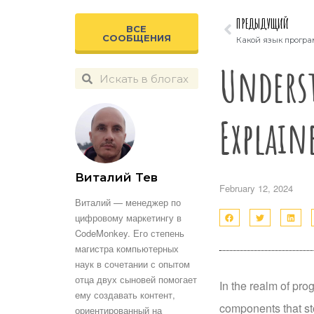
ПРЕДЫДУЩИЙ
ВСЕ
СООБЩЕНИЯ
Underst
Explain
Виталий Тев
February 12, 2024
Виталий — менеджер по
цифровому маркетингу в
CodeMonkey. Его степень
магистра компьютерных
наук в сочетании с опытом
отца двух сыновей помогает
In the realm of pro
ему создавать контент,
components that sto
ориентированный на