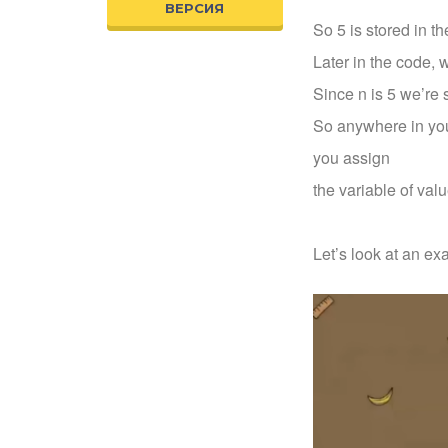
ВЕРСИЯ
So 5 is stored in th
Later in the code, 
Since n is 5 we’re 
So anywhere in you
you assign
the variable of valu
Let’s look at an ex