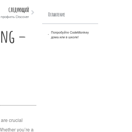
СЛЕДУЮЩИЙ
Оглавление
профиль Discover
ing –
Попробуйте CodeMonkey
дома или в школе!
are crucial
Whether you’re a