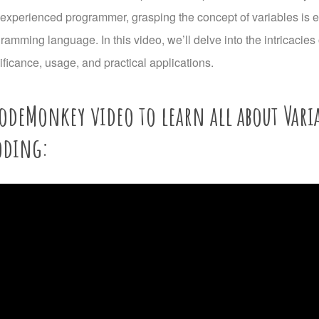
experienced programmer, grasping the concept of variables is es
amming language. In this video, we’ll delve into the intricacies 
nificance, usage, and practical applications.
odeMonkey video to learn all about Varia
oding: