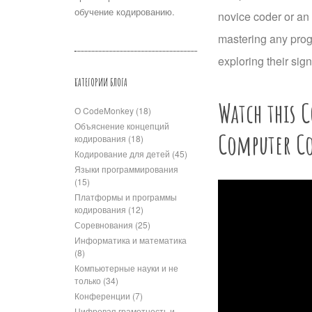
обучение кодированию.
novice coder or an 
mastering any progr
exploring their sig
КАТЕГОРИИ БЛОГА
Watch this C
О CodeMonkey
(18)
Объяснение концепций
Computer C
кодирования
(18)
Кодирование для детей
(45)
Языки программирования
(15)
Платформы и программы
кодирования
(12)
Соревнования
(25)
Информатика и математика
(8)
Компьютерные науки и не
только
(34)
Конференции
(7)
Цифровая грамотность и