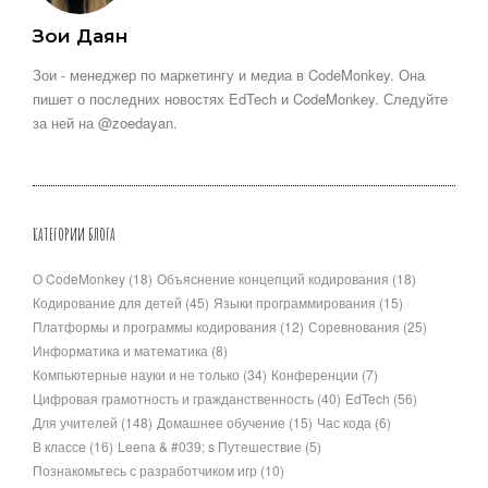
Зои Даян
Зои - менеджер по маркетингу и медиа в CodeMonkey. Она
пишет о последних новостях EdTech и CodeMonkey. Следуйте
за ней на @zoedayan.
КАТЕГОРИИ БЛОГА
О CodeMonkey
(18)
Объяснение концепций кодирования
(18)
Кодирование для детей
(45)
Языки программирования
(15)
Платформы и программы кодирования
(12)
Соревнования
(25)
Информатика и математика
(8)
Компьютерные науки и не только
(34)
Конференции
(7)
Цифровая грамотность и гражданственность
(40)
EdTech
(56)
Для учителей
(148)
Домашнее обучение
(15)
Час кода
(6)
В классе
(16)
Leena & #039; s Путешествие
(5)
Познакомьтесь с разработчиком игр
(10)