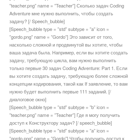
”teacher.png” name = ”Teacher”] Сколько задач Coding
Adventure мне нужно выполнить, чтобы создать
задачу? [/ Speech_bubble]
[Speech_bubble type = ”std” subtype = ”a” icon =
”gordo.png” name = ”Gordo”] Это зависит от того,
насколько сложной и продвинутой вы хотите, чтобы
ваша задача была. Например, если вы хотите создать
задачу, требующую цикла, вам нужно выполнить
только первые 30 задач Coding Adventure: Part 1. Если
вы хотите создать задачу, требующую более сложной
концепции кодирования, такой как If заявление, то вам
нужно будет выполнить первые 111 заданий. [/
диалоговое окно]
[Speech_bubble type = ”std” subtype = ”b” icon =
”teacher.png” name = ”Teacher”] Где я могу получить
доступ к Конструктору задач? [/ speech_bubble]
[Speech_bubble type = ”std” subtype = ”a” icon =
”gordo.png” name = ”Gordo”] Чтобы получить доступ к