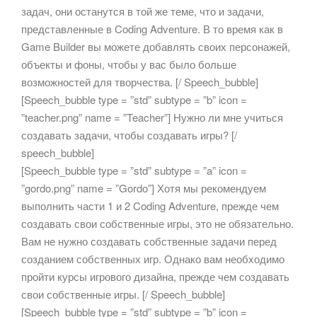
задач, они останутся в той же теме, что и задачи,
представленные в Coding Adventure. В то время как в
Game Builder вы можете добавлять своих персонажей,
объекты и фоны, чтобы у вас было больше
возможностей для творчества. [/ Speech_bubble]
[Speech_bubble type = ”std” subtype = ”b” icon =
”teacher.png” name = ”Teacher”] Нужно ли мне учиться
создавать задачи, чтобы создавать игры? [/
speech_bubble]
[Speech_bubble type = ”std” subtype = ”a” icon =
”gordo.png” name = ”Gordo”] Хотя мы рекомендуем
выполнить части 1 и 2 Coding Adventure, прежде чем
создавать свои собственные игры, это не обязательно.
Вам не нужно создавать собственные задачи перед
созданием собственных игр. Однако вам необходимо
пройти курсы игрового дизайна, прежде чем создавать
свои собственные игры. [/ Speech_bubble]
[Speech_bubble type = ”std” subtype = ”b” icon =