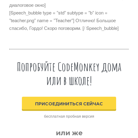
диалоговое окно]
[Speech_bubble type = ”std” subtype = ”b” icon =
”teacher.png” name = ”Teacher”] Отлично! Большое
спасибо, Гордо! Скоро поговорим. [/ Speech_bubble]
Попробуйте CodeMonkey дома
или в школе!
ПРИСОЕДИНИТЬСЯ СЕЙЧАС
бесплатная пробная версия
или же