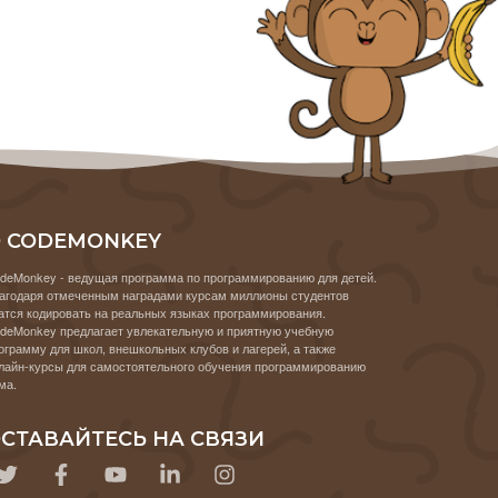
 CODEMONKEY
deMonkey - ведущая программа по программированию для детей.
агодаря отмеченным наградами курсам миллионы студентов
атся кодировать на реальных языках программирования.
deMonkey предлагает увлекательную и приятную учебную
ограмму для школ, внешкольных клубов и лагерей, а также
лайн-курсы для самостоятельного обучения программированию
ма.
СТАВАЙТЕСЬ НА СВЯЗИ