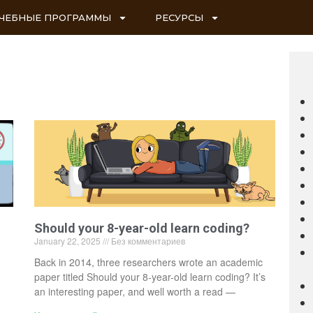
ЧЕБНЫЕ ПРОГРАММЫ
РЕСУРСЫ
Should your 8-year-old learn coding?
January 22, 2025
Без комментариев
Back in 2014, three researchers wrote an academic
paper titled Should your 8-year-old learn coding? It’s
an interesting paper, and well worth a read —