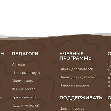
АН
ПЕДАГОГИ
УЧЕБНЫЕ
О
ПРОГРАММЫ
Co
Учителя
Бл
Планы для учителей
уч
Школьные округа
Co
Планы для родителей
пр
После школы
он
Подарить подарок
до
Летние лагеря
в
Представители
ПОДДЕРЖИВАТЬ
О
ПД для учителей
Центр помощи