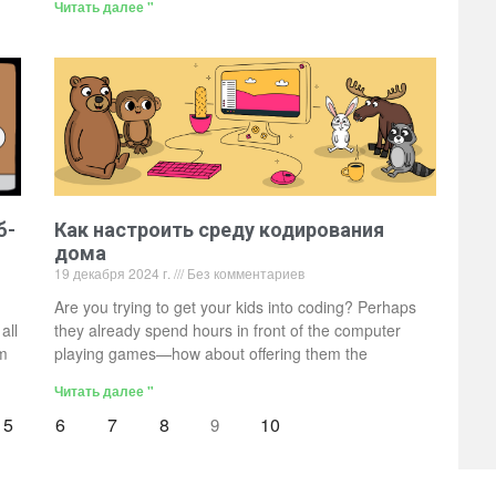
Читать далее "
б-
Как настроить среду кодирования
дома
19 декабря 2024 г.
Без комментариев
Are you trying to get your kids into coding? Perhaps
all
they already spend hours in front of the computer
om
playing games—how about offering them the
Читать далее "
5
6
7
8
10
9