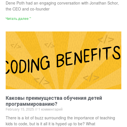
Dene Poth had an engaging conversation with Jonathan Schor,
the CEO and co-founder
Читать далее "
Каковы преимущества обучения детей
программированию?
February 15, 2025
1 комментарий
There is a lot of buzz surrounding the importance of teaching
kids to code, but is it all it is hyped up to be? What