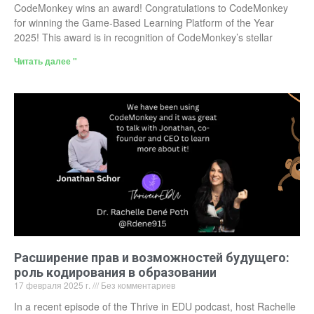
CodeMonkey wins an award! Congratulations to CodeMonkey
for winning the Game-Based Learning Platform of the Year
2025! This award is in recognition of CodeMonkey’s stellar
Читать далее "
Расширение прав и возможностей будущего:
роль кодирования в образовании
17 февраля 2025 г.
Без комментариев
In a recent episode of the Thrive in EDU podcast, host Rachelle