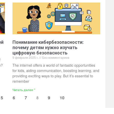
ей
Понимание кибербезопасности:
почему детям нужно изучать
цифровую безопасность
9 февраля 2025 г.
Без комментариев
f
e?
The internet offers a world of fantastic opportunities
for kids, aiding communication, boosting learning, and
providing exciting ways to play. But it’s essential to
remember
Читать далее "
5
6
7
9
10
8