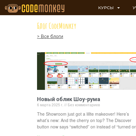
КУРСЫ
У
Блог CodeMonkey
> Все блоги
Новый облик Шоу-рума
6 марта 2025 г.
Без комментариев
The Showroom just got a lillte makeover! Here’s
what’s new: And the cherry on top? The Discover
button now says “switched” on instead of “turned on