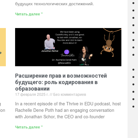
будущих технологических достижений.
Читать далее "
Расширение прав и возможностей
будущего: роль кодирования в
образовании
17 февраля 2025 г.
Без комментариев
g
In a recent episode of the Thrive in EDU podcast, host
ion
Rachelle Dene Poth had an engaging conversation
with Jonathan Schor, the CEO and co-founder
Читать далее "