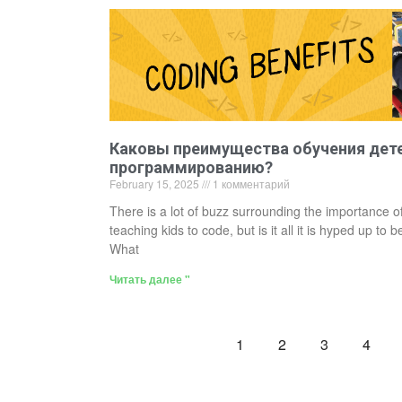
Каковы преимущества обучения дет
программированию?
February 15, 2025
1 комментарий
There is a lot of buzz surrounding the importance o
teaching kids to code, but is it all it is hyped up to b
What
Читать далее "
1
2
3
4