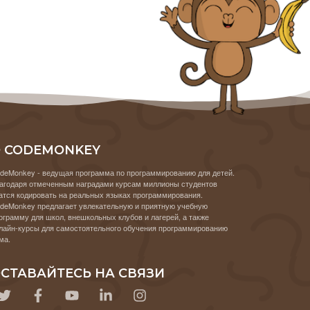
 CODEMONKEY
deMonkey - ведущая программа по программированию для детей.
агодаря отмеченным наградами курсам миллионы студентов
атся кодировать на реальных языках программирования.
deMonkey предлагает увлекательную и приятную учебную
ограмму для школ, внешкольных клубов и лагерей, а также
лайн-курсы для самостоятельного обучения программированию
ма.
СТАВАЙТЕСЬ НА СВЯЗИ