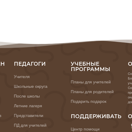
АН
ПЕДАГОГИ
УЧЕБНЫЕ
О
ПРОГРАММЫ
Co
Учителя
Бл
Планы для учителей
уч
Школьные округа
Co
Планы для родителей
пр
После школы
он
Подарить подарок
до
Летние лагеря
в
Представители
ПОДДЕРЖИВАТЬ
О
ПД для учителей
Центр помощи