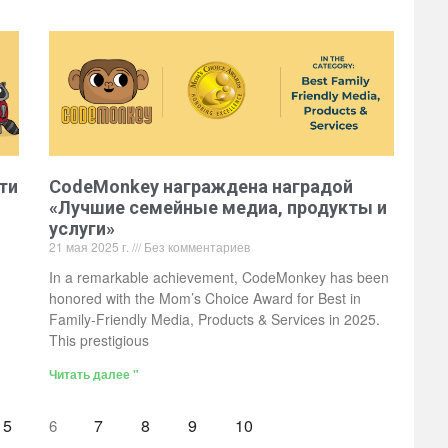
ти
CodeMonkey награждена наградой
«Лучшие семейные медиа, продукты и
услуги»
21 мая 2025 г.
Без комментариев
In a remarkable achievement, CodeMonkey has been
honored with the Mom’s Choice Award for Best in
Family-Friendly Media, Products & Services in 2025.
This prestigious
Читать далее "
5
7
8
9
10
6