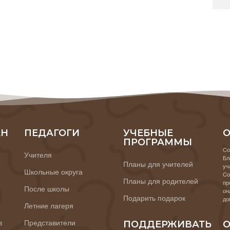
АН
ПЕДАГОГИ
УЧЕБНЫЕ
О
ПРОГРАММЫ
Co
Учителя
Бл
Планы для учителей
уч
Школьные округа
Co
Планы для родителей
пр
После школы
он
Подарить подарок
до
Летние лагеря
в
Представители
ПОДДЕРЖИВАТЬ
О