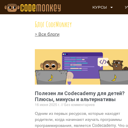
КУРСЫ
У
Блог CodeMonkey
> Все блоги
Полезен ли Codecademy для детей?
Плюсы, минусы и альтернативы
16 июня 2025 г.
Без комментариев
Одним из первых ресурсов, которые находят
родители, когда начинают изучать программы
программирования, является Codecademy. Что 