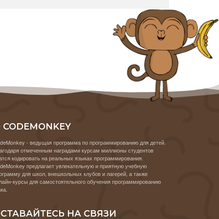
 CODEMONKEY
deMonkey - ведущая программа по программированию для детей.
агодаря отмеченным наградами курсам миллионы студентов
атся кодировать на реальных языках программирования.
deMonkey предлагает увлекательную и приятную учебную
ограмму для школ, внешкольных клубов и лагерей, а также
лайн-курсы для самостоятельного обучения программированию
ма.
СТАВАЙТЕСЬ НА СВЯЗИ