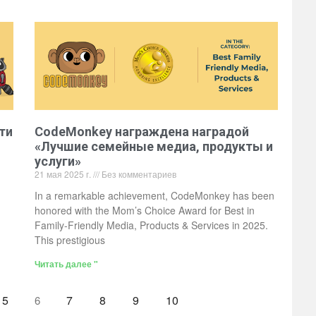
ти
CodeMonkey награждена наградой
«Лучшие семейные медиа, продукты и
услуги»
21 мая 2025 г.
Без комментариев
In a remarkable achievement, CodeMonkey has been
honored with the Mom’s Choice Award for Best in
Family-Friendly Media, Products & Services in 2025.
This prestigious
Читать далее "
5
7
8
9
10
6