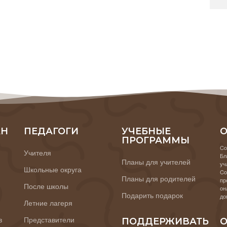
АН
ПЕДАГОГИ
УЧЕБНЫЕ
О
ПРОГРАММЫ
Co
Учителя
Бл
Планы для учителей
уч
Школьные округа
Co
Планы для родителей
пр
После школы
он
Подарить подарок
до
Летние лагеря
в
Представители
ПОДДЕРЖИВАТЬ
О