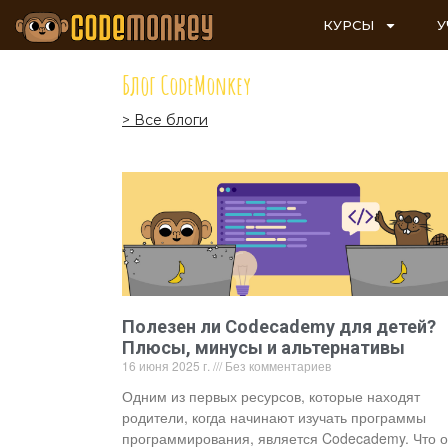
КУРСЫ
У
Блог CodeMonkey
> Все блоги
Полезен ли Codecademy для детей?
Плюсы, минусы и альтернативы
16 июня 2025 г.
Без комментариев
Одним из первых ресурсов, которые находят
родители, когда начинают изучать программы
программирования, является Codecademy. Что 