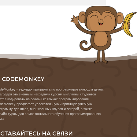
 CODEMONKEY
deMonkey - ведущая программа по программированию для детей.
агодаря отмеченным наградами курсам миллионы студентов
атся кодировать на реальных языках программирования.
deMonkey предлагает увлекательную и приятную учебную
ограмму для школ, внешкольных клубов и лагерей, а также
лайн-курсы для самостоятельного обучения программированию
ма.
СТАВАЙТЕСЬ НА СВЯЗИ