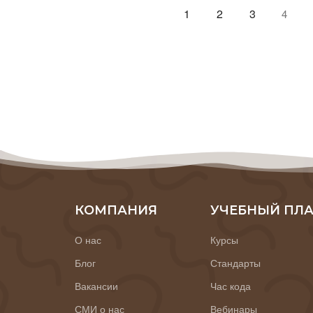
1
2
3
4
КОМПАНИЯ
УЧЕБНЫЙ ПЛ
О нас
Курсы
Блог
Стандарты
Вакансии
Час кода
СМИ о нас
Вебинары