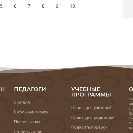
5
6
7
8
9
10
АН
ПЕДАГОГИ
УЧЕБНЫЕ
О
ПРОГРАММЫ
Co
Учителя
Бл
Планы для учителей
уч
Школьные округа
Co
Планы для родителей
пр
После школы
он
Подарить подарок
до
Летние лагеря