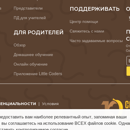
в
Представители
ПОДДЕРЖИВАТЬ
О
ПД для учителей
Центр помощи
Свяжитесь с нами
П
ДЛЯ РОДИТЕЛЕЙ
C
Часто задаваемые вопросы
Обзор
От
Co
Домашнее обучение
Онлайн обучение
Приложение Little Coders
ДЕНЦИАЛЬНОСТИ
|
Условия
редоставить вам наиболее релевантный опыт, запоминая ваши
 CodeMonkey Studios Ltd.
 вы соглашаетесь на использование ВСЕХ файлов cookie. Одна
ставить контролируемое согласие.