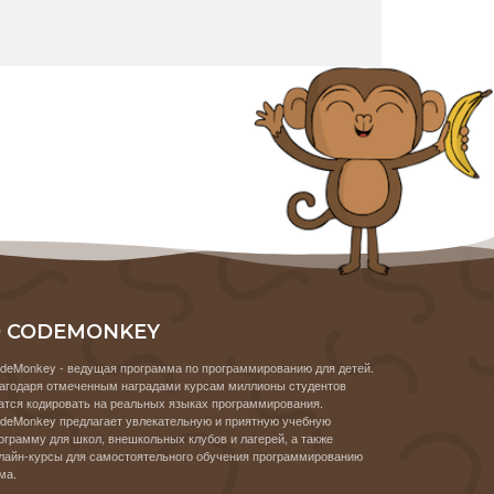
 CODEMONKEY
deMonkey - ведущая программа по программированию для детей.
агодаря отмеченным наградами курсам миллионы студентов
атся кодировать на реальных языках программирования.
deMonkey предлагает увлекательную и приятную учебную
ограмму для школ, внешкольных клубов и лагерей, а также
лайн-курсы для самостоятельного обучения программированию
ма.