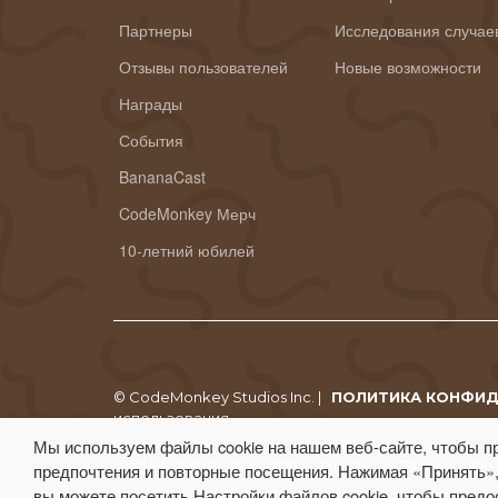
Партнеры
Исследования случае
Отзывы пользователей
Новые возможности
Награды
События
BananaCast
CodeMonkey Мерч
10-летний юбилей
© CodeMonkey Studios Inc. |
ПОЛИТИКА КОНФИ
использования
Мы используем файлы cookie на нашем веб-сайте, чтобы п
CodeMonkey® является зарегистрированной торговой маркой
предпочтения и повторные посещения. Нажимая «Принять»,
вы можете посетить Настройки файлов cookie, чтобы предо