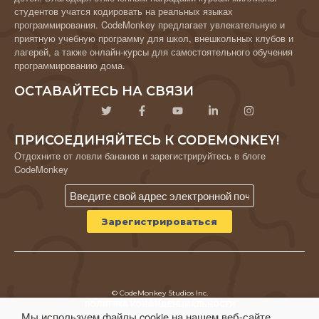
студентов учатся кодировать на реальных языках
программирования. CodeMonkey предлагает увлекательную и
приятную учебную программу для школ, внешкольных клубов и
лагерей, а также онлайн-курсы для самостоятельного обучения
программированию дома.
ОСТАВАЙТЕСЬ НА СВЯЗИ
ПРИСОЕДИНЯЙТЕСЬ К CODEMONKEY!
Отдохните от ловли бананов и зарегистрируйтесь в блоге
CodeMonkey
© CodeMonkey Studios Inc.
ПОЛИТИКА КОНФИДЕНЦИАЛЬНОСТИ
Мы используем файлы cookie на нашем веб-сайте,
Условия использования