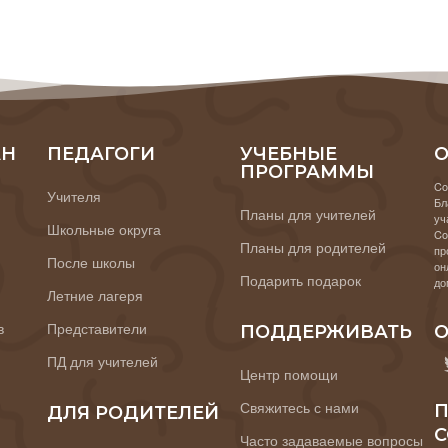
АН
ПЕДАГОГИ
УЧЕБНЫЕ
О
ПРОГРАММЫ
Co
Учителя
Бл
Планы для учителей
уч
Школьные округа
Co
Планы для родителей
пр
После школы
он
Подарить подарок
до
Летние лагеря
в
Представители
ПОДДЕРЖИВАТЬ
О
ПД для учителей
Центр помощи
Свяжитесь с нами
П
ДЛЯ РОДИТЕЛЕЙ
C
Часто задаваемые вопросы