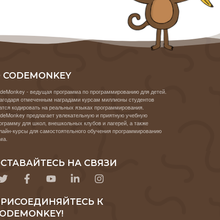
 CODEMONKEY
deMonkey - ведущая программа по программированию для детей.
агодаря отмеченным наградами курсам миллионы студентов
атся кодировать на реальных языках программирования.
deMonkey предлагает увлекательную и приятную учебную
ограмму для школ, внешкольных клубов и лагерей, а также
лайн-курсы для самостоятельного обучения программированию
ма.
СТАВАЙТЕСЬ НА СВЯЗИ
РИСОЕДИНЯЙТЕСЬ К
ODEMONKEY!