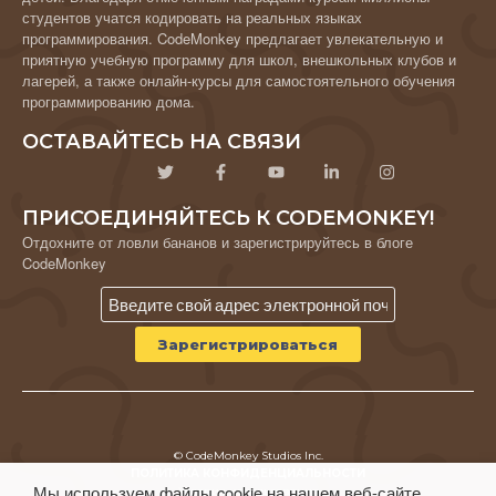
студентов учатся кодировать на реальных языках
программирования. CodeMonkey предлагает увлекательную и
приятную учебную программу для школ, внешкольных клубов и
лагерей, а также онлайн-курсы для самостоятельного обучения
программированию дома.
ОСТАВАЙТЕСЬ НА СВЯЗИ
ПРИСОЕДИНЯЙТЕСЬ К CODEMONKEY!
Отдохните от ловли бананов и зарегистрируйтесь в блоге
CodeMonkey
© CodeMonkey Studios Inc.
ПОЛИТИКА КОНФИДЕНЦИАЛЬНОСТИ
Мы используем файлы cookie на нашем веб-сайте,
Условия использования