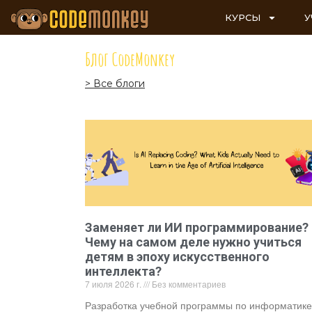
КУРСЫ
У
Блог CodeMonkey
> Все блоги
Заменяет ли ИИ программирование?
Чему на самом деле нужно учиться
детям в эпоху искусственного
интеллекта?
7 июля 2026 г.
Без комментариев
Разработка учебной программы по информатике