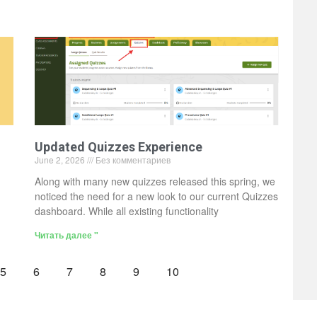
Updated Quizzes Experience
June 2, 2026
Без комментариев
Along with many new quizzes released this spring, we
noticed the need for a new look to our current Quizzes
dashboard. While all existing functionality
Читать далее "
5
6
7
8
9
10