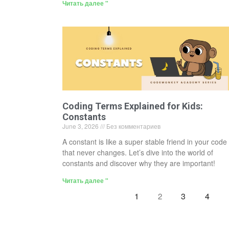
Читать далее "
Coding Terms Explained for Kids:
Constants
June 3, 2026
Без комментариев
A constant is like a super stable friend in your code
that never changes. Let’s dive into the world of
constants and discover why they are important!
Читать далее "
1
3
4
2