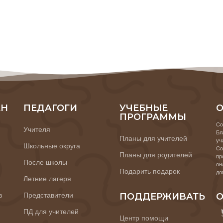
АН
ПЕДАГОГИ
УЧЕБНЫЕ
О
ПРОГРАММЫ
Co
Учителя
Бл
Планы для учителей
уч
Школьные округа
Co
Планы для родителей
пр
После школы
он
Подарить подарок
до
Летние лагеря
в
Представители
ПОДДЕРЖИВАТЬ
О
ПД для учителей
Центр помощи