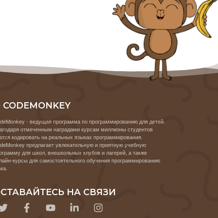
 CODEMONKEY
deMonkey - ведущая программа по программированию для детей.
агодаря отмеченным наградами курсам миллионы студентов
атся кодировать на реальных языках программирования.
deMonkey предлагает увлекательную и приятную учебную
ограмму для школ, внешкольных клубов и лагерей, а также
лайн-курсы для самостоятельного обучения программированию
ма.
СТАВАЙТЕСЬ НА СВЯЗИ