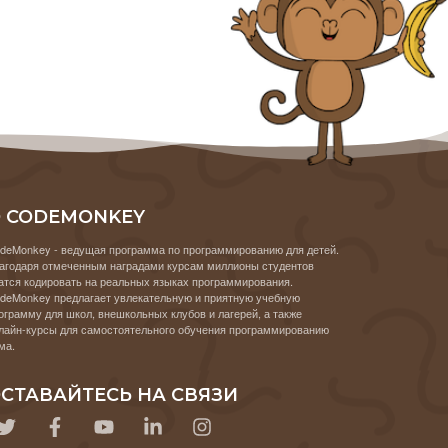
 CODEMONKEY
deMonkey - ведущая программа по программированию для детей.
агодаря отмеченным наградами курсам миллионы студентов
атся кодировать на реальных языках программирования.
deMonkey предлагает увлекательную и приятную учебную
ограмму для школ, внешкольных клубов и лагерей, а также
лайн-курсы для самостоятельного обучения программированию
ма.
СТАВАЙТЕСЬ НА СВЯЗИ