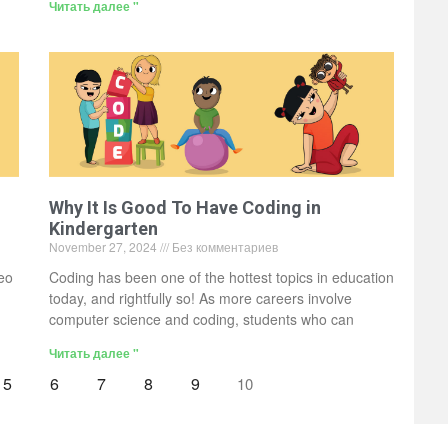
Читать далее "
Why It Is Good To Have Coding in
Kindergarten
November 27, 2024
Без комментариев
deo
Coding has been one of the hottest topics in education
today, and rightfully so! As more careers involve
computer science and coding, students who can
Читать далее "
5
6
7
8
9
10