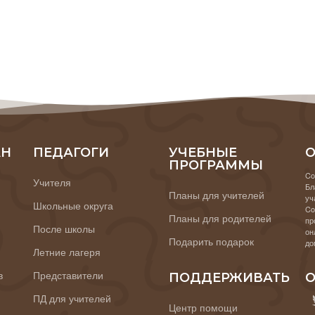
АН
ПЕДАГОГИ
УЧЕБНЫЕ
О
ПРОГРАММЫ
Co
Учителя
Бл
Планы для учителей
уч
Школьные округа
Co
Планы для родителей
пр
После школы
он
Подарить подарок
до
Летние лагеря
в
Представители
ПОДДЕРЖИВАТЬ
О
ПД для учителей
Центр помощи