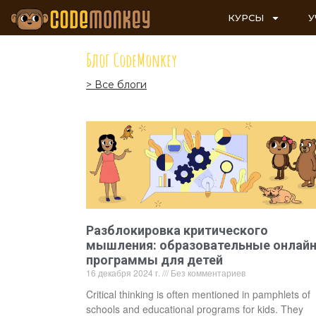
КУРСЫ
У
Блог CodeMonkey
> Все блоги
Разблокировка критического
мышления: образовательные онлайн
программы для детей
16 декабря 2024 г.
Без комментариев
Critical thinking is often mentioned in pamphlets of
schools and educational programs for kids. They