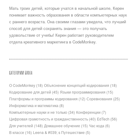
Мать троих детей, которые учатся в начальной школе, Керен
понимает важность образования в области компьютерных наук
с раннего возраста. Она своими глазами увидела, что лучший
способ для детей сохранять знания — это получать
удовольствие от учебы! Керен работает руководителем
отдела креативного маркетинга в CodeMonkey.
КАТЕГОРИИ БЛОГА
О CodeMonkey
(18)
Объяснение концепций кодирования
(18)
Кодирование для детей
(45)
Языки программирования
(15)
Платформы и программы кодирования
(12)
Соревнования
(25)
Информатика и математика
(8)
Компьютерные науки и не только
(34)
Конференции
(7)
Цифровая грамотность и гражданственность
(40)
EdTech
(56)
Для учителей
(148)
Домашнее обучение
(15)
Час кода
(6)
В классе
(16)
Leena & #039; s Путешествие
(5)