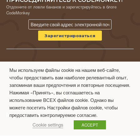
Отдохните от ловли бананов и зарегистрируйтесь в блоге
CodeMonkey
© CodeMonkey Studios Inc.
Мы используем файлы cookie на нашем веб-сайте,
ПОЛИТИКА КОНФИДЕНЦИАЛЬНОСТИ
чтобы предоставить вам наиболее релевантный опыт,
Условия использования
запоминая ваши предпочтения и повторные посещения.
Нажимая «Принять», вы соглашаетесь на
использование ВСЕХ файлов cookie. Однако вы
можете посетить Настройки файлов cookie, чтобы
предоставить контролируемое согласие.
Cookie settings
ACCEPT