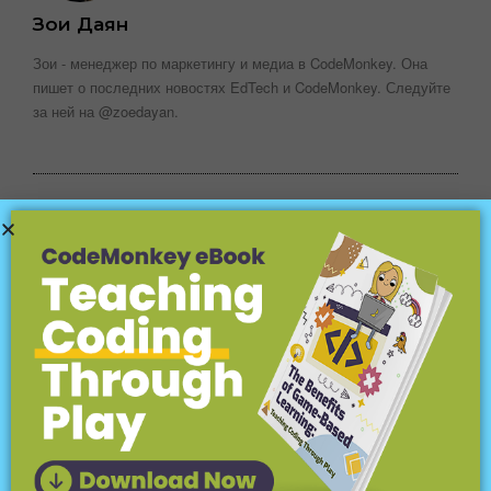
Зои Даян
Зои - менеджер по маркетингу и медиа в CodeMonkey. Она
пишет о последних новостях EdTech и CodeMonkey. Следуйте
за ней на @zoedayan.
КАТЕГОРИИ БЛОГА
О CodeMonkey
(18)
Объяснение концепций кодирования
(18)
Кодирование для детей
(45)
Языки программирования
(15)
Платформы и программы кодирования
(12)
Соревнования
(25)
Информатика и математика
(8)
Компьютерные науки и не только
(34)
Конференции
(7)
Цифровая грамотность и гражданственность
(40)
EdTech
(56)
Для учителей
(148)
Домашнее обучение
(15)
Час кода
(6)
В классе
(16)
Leena & #039; s Путешествие
(5)
Познакомьтесь с разработчиком игр
(10)
Познакомьтесь с учителем
(44)
Новые возможности
(40)