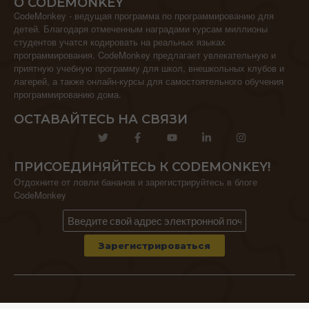
О CODEMONKEY
CodeMonkey - ведущая программа по программированию для
детей. Благодаря отмеченным наградами курсам миллионы
студентов учатся кодировать на реальных языках
программирования. CodeMonkey предлагает увлекательную и
приятную учебную программу для школ, внешкольных клубов и
лагерей, а также онлайн-курсы для самостоятельного обучения
программированию дома.
ОСТАВАЙТЕСЬ НА СВЯЗИ
ПРИСОЕДИНЯЙТЕСЬ К CODEMONKEY!
Отдохните от ловли бананов и зарегистрируйтесь в блоге
CodeMonkey