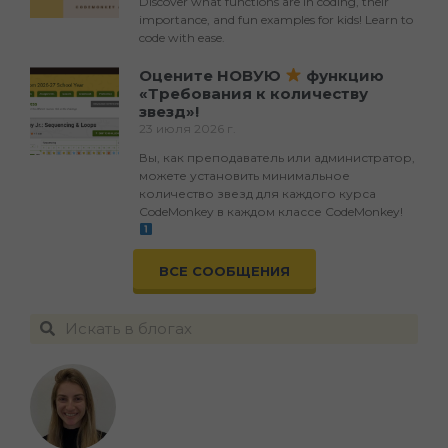
Discover what functions are in coding, their
importance, and fun examples for kids! Learn to
code with ease.
Оцените НОВУЮ
функцию
«Требования к количеству
звезд»!
23 июля 2026 г.
Вы, как преподаватель или администратор,
можете установить минимальное
количество звезд для каждого курса
CodeMonkey в каждом классе CodeMonkey!
ВСЕ СООБЩЕНИЯ