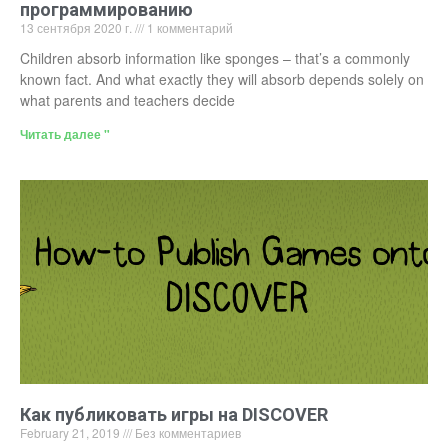
программированию
13 сентября 2020 г.
1 комментарий
Children absorb information like sponges – that’s a commonly
known fact. And what exactly they will absorb depends solely on
what parents and teachers decide
Читать далее "
Как публиковать игры на DISCOVER
February 21, 2019
Без комментариев