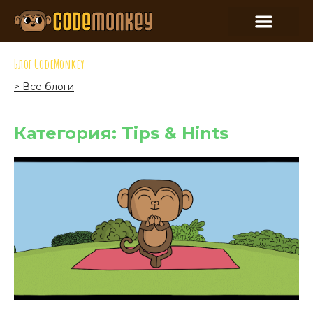
Блог CodeMonkey
> Все блоги
Категория: Tips & Hints